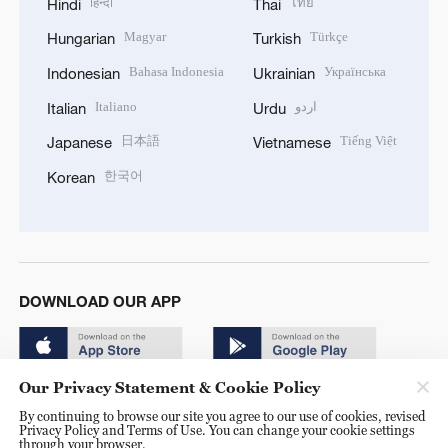
हिन्दी
ไทย
Hindi
Thai
Magyar
Türkçe
Hungarian
Turkish
Bahasa Indonesia
Українська
Indonesian
Ukrainian
Italiano
اردو
Italian
Urdu
日本語
Tiếng Việt
Japanese
Vietnamese
한국어
Korean
DOWNLOAD OUR APP
Our Privacy Statement & Cookie Policy
By continuing to browse our site you agree to our use of cookies, revised
Privacy Policy and Terms of Use. You can change your cookie settings
through your browser.