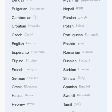
Bengali
Myanmar
Български
नेपाली
Bulgarian
Nepali
ខ្មែរ
فارسی
Cambodian
Persian
Hrvatski
Polski
Croatian
Polish
Český
Português
Czech
Portuguese
English
پښتو
English
Pashto
Esperanto
Română
Esperanto
Romanian
Filipino
Русский
Filipino
Russian
Français
Српски
French
Serbian
Deutsch
සිංහල
German
Sinhala
Ελληνικά
Español
Greek
Spanish
Hausa
Kiswahili
Hausa
Swahili
עברית
தமிழ்
Hebrew
Tamil