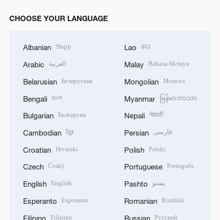
CHOOSE YOUR LANGUAGE
Shqip
ລາວ
Albanian
Lao
العربية
Bahasa Melayu
Arabic
Malay
Беларуская
Монгол
Belarusian
Mongolian
বাংলা
မြန်မာဘာသာ
Bengali
Myanmar
Български
नेपाली
Bulgarian
Nepali
ខ្មែរ
فارسی
Cambodian
Persian
Hrvatski
Polski
Croatian
Polish
Český
Português
Czech
Portuguese
English
پښتو
English
Pashto
Esperanto
Română
Esperanto
Romanian
Filipino
Русский
Filipino
Russian