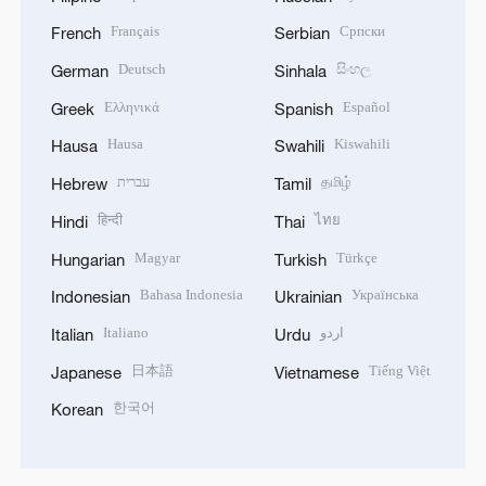
Français
Српски
French
Serbian
Deutsch
සිංහල
German
Sinhala
Ελληνικά
Español
Greek
Spanish
Hausa
Kiswahili
Hausa
Swahili
עברית
தமிழ்
Hebrew
Tamil
हिन्दी
ไทย
Hindi
Thai
Magyar
Türkçe
Hungarian
Turkish
Bahasa Indonesia
Українська
Indonesian
Ukrainian
Italiano
اردو
Italian
Urdu
日本語
Tiếng Việt
Japanese
Vietnamese
한국어
Korean