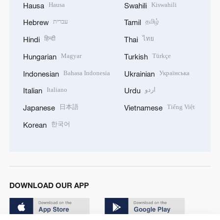
Hausa
Kiswahili
Hausa
Swahili
עברית
தமிழ்
Hebrew
Tamil
हिन्दी
ไทย
Hindi
Thai
Magyar
Türkçe
Hungarian
Turkish
Bahasa Indonesia
Українська
Indonesian
Ukrainian
Italiano
اردو
Italian
Urdu
日本語
Tiếng Việt
Japanese
Vietnamese
한국어
Korean
DOWNLOAD OUR APP