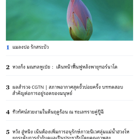
แมลงปอ รักสระบัว
1
หวงกั่ง มณฑลหูเป่ย： เดินหน้าฟื้นฟูหลังพายุทอร์นาโด
2
ผลสำรวจ CGTN | สภาพอากาศสุดขั้วบ่อยครั้ง บททดสอบ
3
สำคัญต่อการอยู่รอดของมนุษย์
ทิวทัศน์สวยงามในต้นฤดูร้อน ณ ทะเลทรายคู่ปู้ฉี
4
หวัง ฮู่หนิง เน้นต้องเพิ่มการอนุรักษ์ภาวะนิเวศลุ่มแม่น้ำฮวงโห
5
ยกระดับการกำกับดูแลเป็นประชาธิปไตยคุณภาพสูง