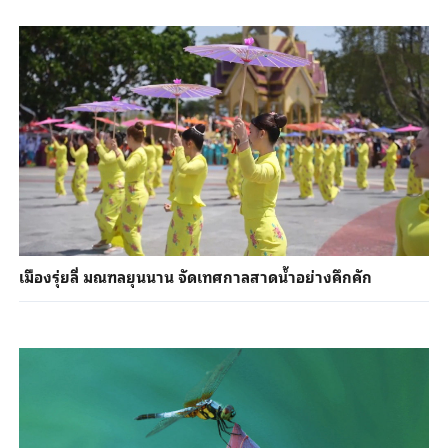
เมืองรุ่ยลี่ มณฑลยุนนาน จัดเทศกาลสาดน้ำอย่างคึกคัก