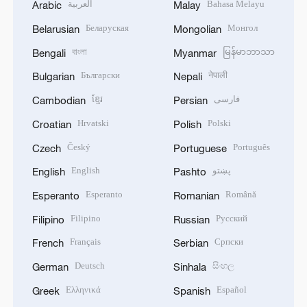
العربية
Bahasa Melayu
Arabic
Malay
Беларуская
Монгол
Belarusian
Mongolian
বাংলা
မြန်မာဘာသာ
Bengali
Myanmar
Български
नेपाली
Bulgarian
Nepali
ខ្មែរ
فارسی
Cambodian
Persian
Hrvatski
Polski
Croatian
Polish
Český
Português
Czech
Portuguese
English
پښتو
English
Pashto
Esperanto
Română
Esperanto
Romanian
Filipino
Русский
Filipino
Russian
Français
Српски
French
Serbian
Deutsch
සිංහල
German
Sinhala
Ελληνικά
Español
Greek
Spanish