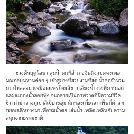
ช่วงต้นฤดูร้อน กลุ่มน้ำตกที่อำเภอจินผิง เขตหงเหอ
มณฑลยุนนานค่อย ๆ เข้าสู่ช่วงที่สวยงามที่สุด น้ำตกจำนวน
มากไหลลงมาเหมือนแพรไหมสีขาว เสียงน้ำกระหึ่ม หมอก
และละอองน้ำลอยฟุ้ง จนกลายเป็นภาพวาดที่มีความชีวิต
ชีวาท่ามกลางภูเขาสีเขียวชอุ่ม นักท่องเที่ยวจากพื้นที่ต่าง ๆ
ทยอยเดินทางมาเพื่อชมน้ำตก เล่นน้ำ เพลิดเพลินกับความ
สนุกจากธรรมชาติ