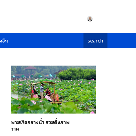
งจีน
search
พายเรือกลางน้ำ สวยดั่งภาพ
วาด