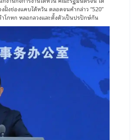
ักงานกิจการงานไต้หวัน คณะรัฐมนตรีจีน ได้
งสองฝั่งช่องแคบไต้หวัน ตลอดจนคำกล่าว
“
520”
ป็นคำโกหก หลอกลวงและตั้งตัวเป็นปรปักษ์กัน