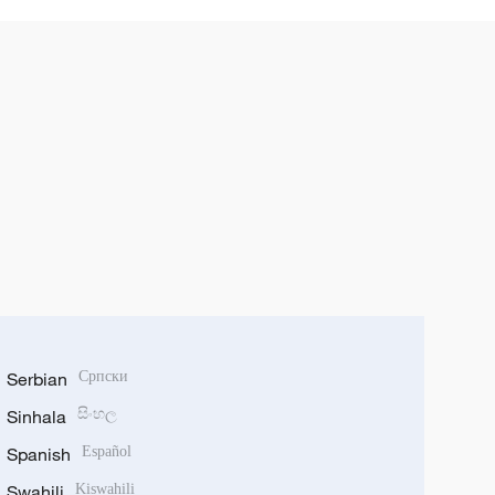
Serbian
Српски
Sinhala
සිංහල
Spanish
Español
Swahili
Kiswahili