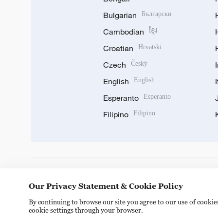
Bulgarian
Български
Cambodian
ខ្មែរ
Croatian
Hrvatski
Czech
Český
English
English
Esperanto
Esperanto
Filipino
Filipino
DOWNLOAD OUR APP
Our Privacy Statement & Cookie Policy
By continuing to browse our site you agree to our use of cooki
cookie settings through your browser.