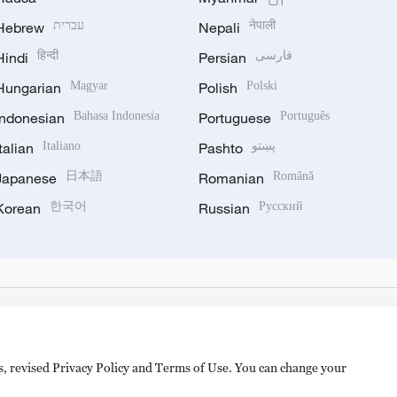
Hebrew
עברית
Nepali
नेपाली
Hindi
हिन्दी
Persian
فارسی
Hungarian
Magyar
Polish
Polski
Indonesian
Bahasa Indonesia
Portuguese
Português
Italian
Italiano
Pashto
پښتو
Japanese
日本語
Romanian
Română
Korean
한국어
Russian
Русский
es, revised Privacy Policy and Terms of Use. You can change your