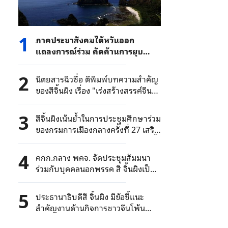
1
ภาคประชาสังคมไต้หวันออก
แถลงการณ์ร่วม คัดค้านการยุบ
พรรคฯ ที่สนับสนุนการรวมชาติ
2
นิตยสารฉิวซื่อ ตีพิมพ์บทความสำคัญ
ของสีจิ้นผิง เรื่อง "เร่งสร้างสรรค์จีนที่
มีสุขภาพดี"
3
สีจิ้นผิงเน้นย้ำในการประชุมศึกษาร่วม
ของกรมการเมืองกลางครั้งที่ 27 เสริม
สร้างการพัฒนาเชิงนวัตกรรมให้ลึกซึ้ง
ยิ่งขึ้น ปรับปรุงกองทัพให้ทันสมัย
4
คกก.กลาง พคจ. จัดประชุมสัมมนา
ร่วมกับบุคคลนอกพรรค สี จิ้นผิงเป็น
ประธานการประชุมและกล่าว
สุนทรพจน์
5
ประธานาธิบดีสี จิ้นผิง มีข้อชี้แนะ
สำคัญงานด้านกิจการชาวจีนโพ้น
ทะเล