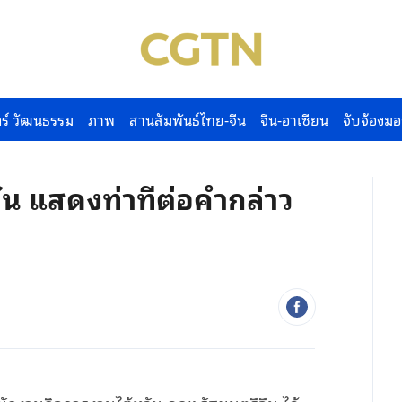
ร์ วัฒนธรรม
ภาพ
สานสัมพันธ์ไทย-จีน
จีน-อาเซียน
จับจ้องมอ
น แสดงท่าทีต่อคำกล่าว