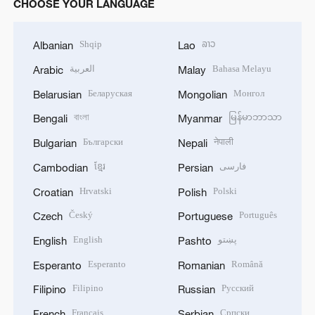
CHOOSE YOUR LANGUAGE
Shqip
ລາວ
Albanian
Lao
العربية
Bahasa Melayu
Arabic
Malay
Беларуская
Монгол
Belarusian
Mongolian
বাংলা
မြန်မာဘာသာ
Bengali
Myanmar
Български
नेपाली
Bulgarian
Nepali
ខ្មែរ
فارسی
Cambodian
Persian
Hrvatski
Polski
Croatian
Polish
Český
Português
Czech
Portuguese
English
پښتو
English
Pashto
Esperanto
Română
Esperanto
Romanian
Filipino
Русский
Filipino
Russian
Français
Српски
French
Serbian