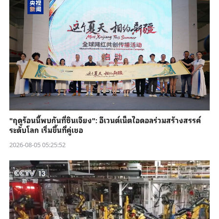
"ฤดูร้อนนี้พบกันที่ซินเจียง": อีเวนต์เน็ตไอดอลร่วมสร้างสรรค์
ระดับโลก เริ่มขึ้นที่คู่เชอ
2026-08-05 05:25:52