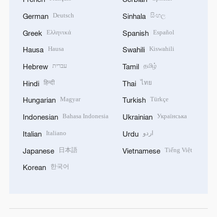
Deutsch
සිංහල
German
Sinhala
Ελληνικά
Español
Greek
Spanish
Hausa
Kiswahili
Hausa
Swahili
עברית
தமிழ்
Hebrew
Tamil
हिन्दी
ไทย
Hindi
Thai
Magyar
Türkçe
Hungarian
Turkish
Bahasa Indonesia
Українська
Indonesian
Ukrainian
Italiano
اردو
Italian
Urdu
日本語
Tiếng Việt
Japanese
Vietnamese
한국어
Korean