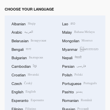
CHOOSE YOUR LANGUAGE
Shqip
ລາວ
Albanian
Lao
العربية
Bahasa Melayu
Arabic
Malay
Беларуская
Монгол
Belarusian
Mongolian
বাংলা
မြန်မာဘာသာ
Bengali
Myanmar
Български
नेपाली
Bulgarian
Nepali
ខ្មែរ
فارسی
Cambodian
Persian
Hrvatski
Polski
Croatian
Polish
Český
Português
Czech
Portuguese
English
پښتو
English
Pashto
Esperanto
Română
Esperanto
Romanian
Filipino
Русский
Filipino
Russian