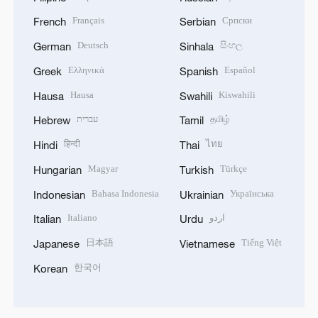
Français
Српски
French
Serbian
Deutsch
සිංහල
German
Sinhala
Ελληνικά
Español
Greek
Spanish
Hausa
Kiswahili
Hausa
Swahili
עברית
தமிழ்
Hebrew
Tamil
हिन्दी
ไทย
Hindi
Thai
Magyar
Türkçe
Hungarian
Turkish
Bahasa Indonesia
Українська
Indonesian
Ukrainian
Italiano
اردو
Italian
Urdu
日本語
Tiếng Việt
Japanese
Vietnamese
한국어
Korean