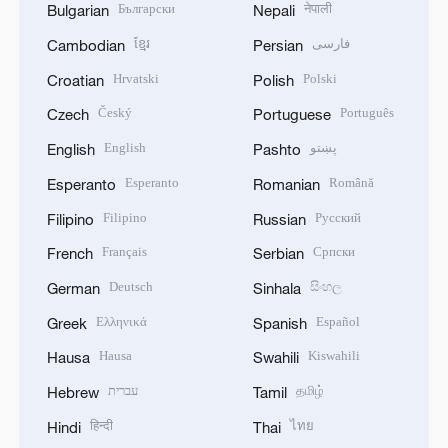
Български
नेपाली
Bulgarian
Nepali
ខ្មែរ
فارسی
Cambodian
Persian
Hrvatski
Polski
Croatian
Polish
Český
Português
Czech
Portuguese
English
پښتو
English
Pashto
Esperanto
Română
Esperanto
Romanian
Filipino
Русский
Filipino
Russian
Français
Српски
French
Serbian
Deutsch
සිංහල
German
Sinhala
Ελληνικά
Español
Greek
Spanish
Hausa
Kiswahili
Hausa
Swahili
עברית
தமிழ்
Hebrew
Tamil
हिन्दी
ไทย
Hindi
Thai