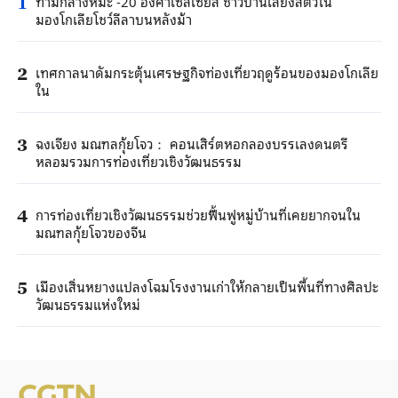
ท่ามกลางหิมะ -20 องศาเซลเซียส ชาวบ้านเลี้ยงสัตว์ใน
1
มองโกเลียโชว์ลีลาบนหลังม้า
เทศกาลนาดัมกระตุ้นเศรษฐกิจท่องเที่ยวฤดูร้อนของมองโกเลีย
2
ใน
ฉงเจียง มณฑลกุ้ยโจว： คอนเสิร์ตหอกลองบรรเลงดนตรี
3
หลอมรวมการท่องเที่ยวเชิงวัฒนธรรม
การท่องเที่ยวเชิงวัฒนธรรมช่วยฟื้นฟูหมู่บ้านที่เคยยากจนใน
4
มณฑลกุ้ยโจวของจีน
เมืองเสิ่นหยางแปลงโฉมโรงงานเก่าให้กลายเป็นพื้นที่ทางศิลปะ
5
วัฒนธรรมแห่งใหม่