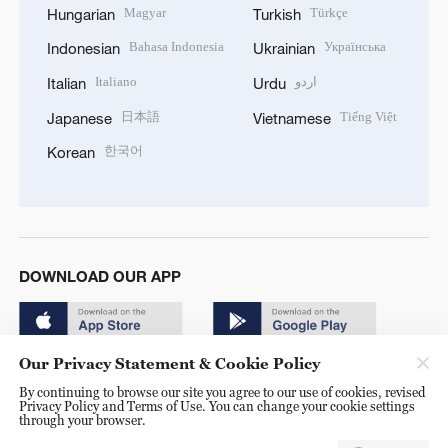
Magyar
Türkçe
Hungarian
Turkish
Bahasa Indonesia
Українська
Indonesian
Ukrainian
Italiano
اردو
Italian
Urdu
日本語
Tiếng Việt
Japanese
Vietnamese
한국어
Korean
DOWNLOAD OUR APP
Our Privacy Statement & Cookie Policy
By continuing to browse our site you agree to our use of cookies, revised
Privacy Policy and Terms of Use. You can change your cookie settings
through your browser.
© China Radio International.CRI. All Rights Reserved. 16A
Shijingshan Road, Beijing, China. 100040