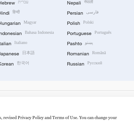
Hebrew
עברית
Nepali
नेपाली
Hindi
हिन्दी
Persian
فارسی
Hungarian
Magyar
Polish
Polski
Indonesian
Bahasa Indonesia
Portuguese
Português
Italian
Italiano
Pashto
پښتو
Japanese
日本語
Romanian
Română
Korean
한국어
Russian
Русский
es, revised Privacy Policy and Terms of Use. You can change your