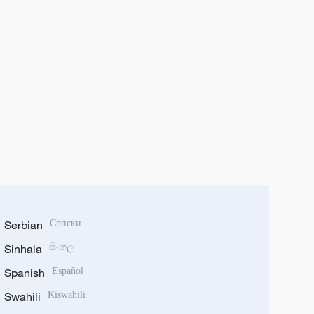
Serbian
Српски
Sinhala
සිංහල
Spanish
Español
Swahili
Kiswahili