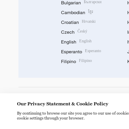
Bulgarian
Български
Cambodian
ខ្មែរ
Croatian
Hrvatski
Czech
Český
English
English
Esperanto
Esperanto
Filipino
Filipino
DOWNLOAD OUR APP
Our Privacy Statement & Cookie Policy
By continuing to browse our site you agree to our use of cooki
cookie settings through your browser.