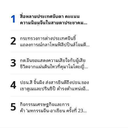
1
สื่อหลายประเทศจับตา คะแนน
ความนิยมจีนในสายตาประชาคม
โลกเพิ่มขึ้นต่อเนื่อง
2
กระทรวงการต่างประเทศจีนชี้
แถลงการณ์กลาโหมฟิลิปปินส์โจมตี
ด้วยเจตนาร้าย จีนคัดค้านเด็ดขาด
3
กต.จีนขอแสดงความเสียใจกับผู้เสีย
ชีวิตจากแผ่นดินไหวที่คุมาโมโตะญี่ปุ่น
ขอให้ประชาชนจีนระวังสึนามิและอาฟ
เตอร์ช็อก
4
ปธน.สี จิ้นผิง ส่งสารยินดีถึงปธน.ของ
เซาตูเมและปรินซิปี ดำรงตำแหน่งอีก
สมัย
5
กิจกรรมเศรษฐกิจและการ
ค้า ‘มหกรรมจีน-อาเซียน ครั้งที่ 23
สร้าง "เวทีจับคู่ธุรกิจ" จีนและต่าง
ประเทศ