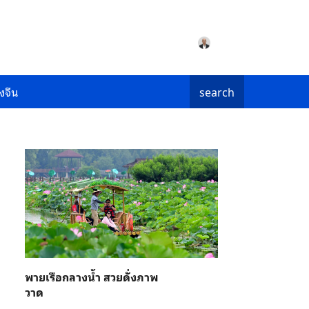
งจีน
search
พายเรือกลางน้ำ สวยดั่งภาพ
วาด