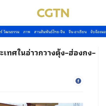
ร์ วัฒนธรรม
ภาพ
สานสัมพันธ์ไทย-จีน
จีน-อาเซียน
จับจ้องมอ
ะเทศในอ่าวกวางตุ้ง–ฮ่องกง–