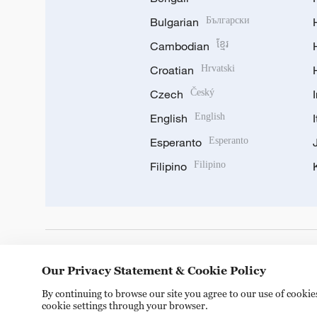
Bulgarian
Български
Cambodian
ខ្មែរ
Croatian
Hrvatski
Czech
Český
English
English
Esperanto
Esperanto
Filipino
Filipino
DOWNLOAD OUR APP
Our Privacy Statement & Cookie Policy
By continuing to browse our site you agree to our use of cooki
cookie settings through your browser.