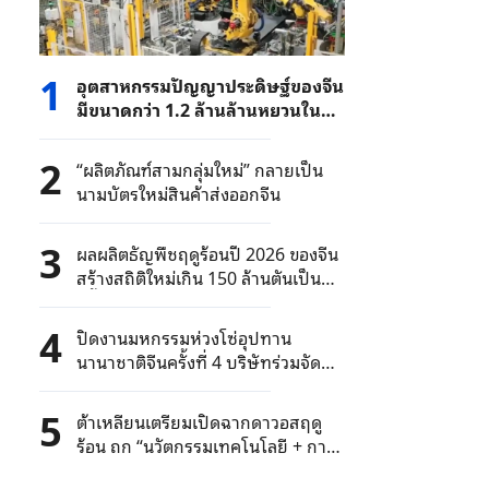
1
อุตสาหกรรมปัญญาประดิษฐ์ของจีน
มีขนาดกว่า 1.2 ล้านล้านหยวนในปี
2025
2
“ผลิตภัณฑ์สามกลุ่มใหม่” กลายเป็น
นามบัตรใหม่สินค้าส่งออกจีน
3
ผลผลิตธัญพืชฤดูร้อนปี 2026 ของจีน
สร้างสถิติใหม่เกิน 150 ล้านตันเป็น
ครั้งแรก
4
ปิดงานมหกรรมห่วงโซ่อุปทาน
นานาชาติจีนครั้งที่ 4 บริษัทร่วมจัด
แสดงมากเป็นประวัติการณ์
5
ต้าเหลียนเตรียมเปิดฉากดาวอสฤดู
ร้อน ถก “นวัตกรรมเทคโนโลยี + การ
พัฒนาสีเขียวคาร์บอนต่ำ”