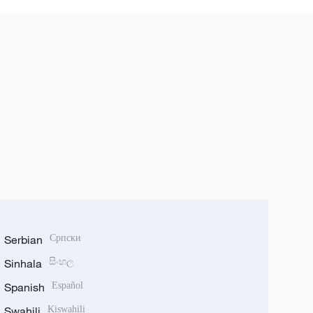
Serbian
Српски
Sinhala
සිංහල
Spanish
Español
Swahili
Kiswahili