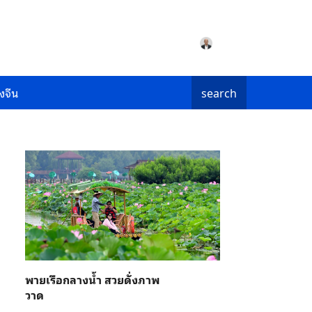
งจีน
search
พายเรือกลางน้ำ สวยดั่งภาพ
วาด