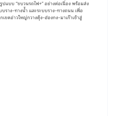
ปแบบ “ขบวนรถไฟ+” อย่างต่อเนื่อง พร้อมส่ง
ะบบราง–ทางน้ำ และระบบราง–ทางถนน เพื่อ
ขตอ่าวใหญ่กวางตุ้ง–ฮ่องกง–มาเก๊าเข้าสู่