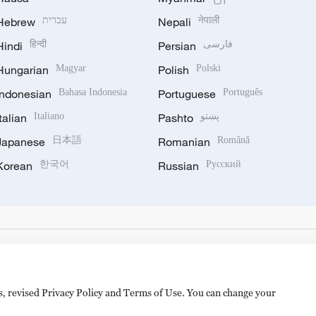
Hebrew
עברית
Nepali
नेपाली
Hindi
हिन्दी
Persian
فارسی
Hungarian
Magyar
Polish
Polski
Indonesian
Bahasa Indonesia
Portuguese
Português
Italian
Italiano
Pashto
پښتو
Japanese
日本語
Romanian
Română
Korean
한국어
Russian
Русский
es, revised Privacy Policy and Terms of Use. You can change your