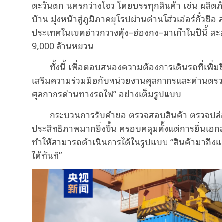
ตะวันตก นครกว่างโจว โดยบรรทุกสินค้า เช่น ผลิตภั
บ้าน มุ่งหน้าสู่ภูมิภาคยุโรปผ่านด่านโฮ่วเอ่อร์กั๋ว
ประเทศในเขตอ่าวกวางตุ้ง–ฮ่องกง–มาเก๊าในปีนี้ สะส
9,000 ล้านหยวน
ทั้งนี้ เพื่อตอบสนองความต้องการเดินรถที่เพิ่ม
เสริมความร่วมมือกับหน่วยงานศุลกากรและด่านตรวจ
ศุลกากรด่านทางรถไฟ” อย่างเต็มรูปแบบ
กระบวนการรับคำขอ ตรวจสอบสินค้า ตรวจปล่อย
ประสิทธิภาพมากยิ่งขึ้น ครอบคลุมตั้งแต่การยื่น
ทำให้สามารถดำเนินการได้ในรูปแบบ “สินค้ามาถึงแล
ได้ทันที”