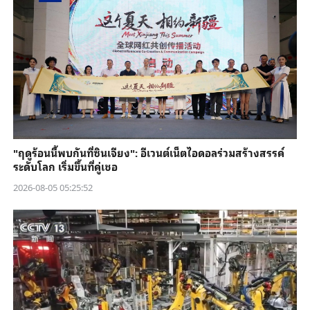
"ฤดูร้อนนี้พบกันที่ซินเจียง": อีเวนต์เน็ตไอดอลร่วมสร้างสรรค์
ระดับโลก เริ่มขึ้นที่คู่เชอ
2026-08-05 05:25:52