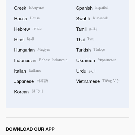
Ελληνικά
Español
Greek
Spanish
Hausa
Kiswahili
Hausa
Swahili
עברית
தமிழ்
Hebrew
Tamil
हिन्दी
ไทย
Hindi
Thai
Magyar
Türkçe
Hungarian
Turkish
Bahasa Indonesia
Українська
Indonesian
Ukrainian
Italiano
اردو
Italian
Urdu
日本語
Tiếng Việt
Japanese
Vietnamese
한국어
Korean
DOWNLOAD OUR APP