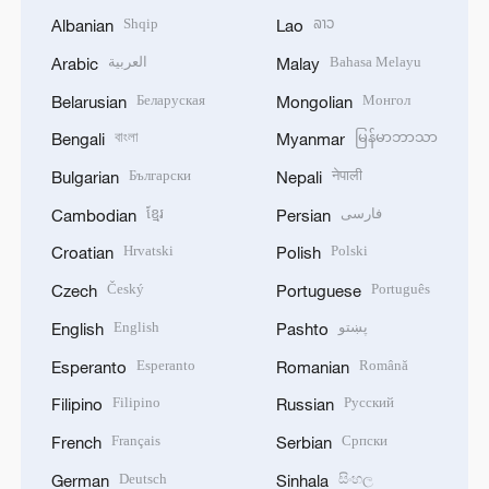
Shqip
ລາວ
Albanian
Lao
العربية
Bahasa Melayu
Arabic
Malay
Беларуская
Монгол
Belarusian
Mongolian
বাংলা
မြန်မာဘာသာ
Bengali
Myanmar
Български
नेपाली
Bulgarian
Nepali
ខ្មែរ
فارسی
Cambodian
Persian
Hrvatski
Polski
Croatian
Polish
Český
Português
Czech
Portuguese
English
پښتو
English
Pashto
Esperanto
Română
Esperanto
Romanian
Filipino
Русский
Filipino
Russian
Français
Српски
French
Serbian
Deutsch
සිංහල
German
Sinhala