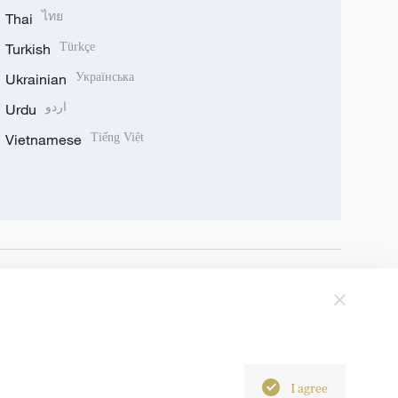
Thai
ไทย
Turkish
Türkçe
Ukrainian
Українська
Urdu
اردو
Vietnamese
Tiếng Việt
I agree