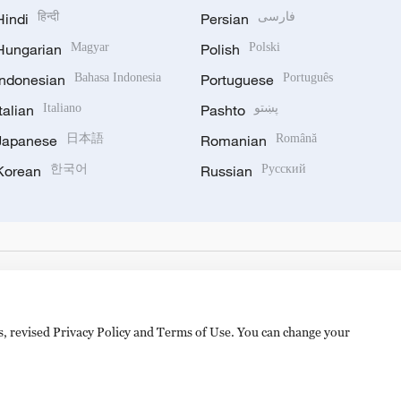
Hindi
हिन्दी
Persian
فارسی
Hungarian
Magyar
Polish
Polski
Indonesian
Bahasa Indonesia
Portuguese
Português
Italian
Italiano
Pashto
پښتو
Japanese
日本語
Romanian
Română
Korean
한국어
Russian
Русский
es, revised Privacy Policy and Terms of Use. You can change your
hijingshan Road, Beijing, China. 100040