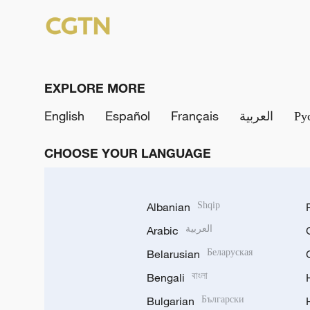
EXPLORE MORE
English
Español
Français
العربية
Ру
CHOOSE YOUR LANGUAGE
Albanian
Shqip
Arabic
العربية
Belarusian
Беларуская
Bengali
বাংলা
Bulgarian
Български