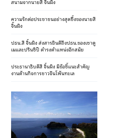
สนามจากนายสี จิ้นผิง
ความรักต่อประชาชนอย่างสุดซึ้งของนายสี
จิ้นผิง
ปธน.สี จิ้นผิง ส่งสารยินดีถึงปธน.ของเซาตู
เมและปรินซิปี ดำรงตำแหน่งอีกสมัย
ประธานาธิบดีสี จิ้นผิง มีข้อชี้แนะสำคัญ
งานด้านกิจการชาวจีนโพ้นทะเล