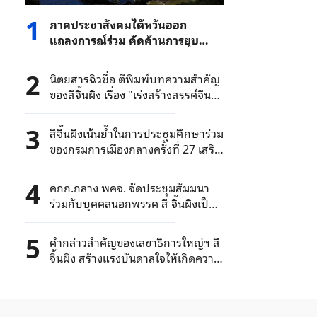
1
ภาคประชาสังคมไต้หวันออก
แถลงการณ์ร่วม คัดค้านการยุบ
พรรคฯ ที่สนับสนุนการรวมชาติ
2
นิตยสารฉิวซื่อ ตีพิมพ์บทความสำคัญ
ของสีจิ้นผิง เรื่อง "เร่งสร้างสรรค์จีนที่
มีสุขภาพดี"
3
สีจิ้นผิงเน้นย้ำในการประชุมศึกษาร่วม
ของกรมการเมืองกลางครั้งที่ 27 เสริม
สร้างการพัฒนาเชิงนวัตกรรมให้ลึกซึ้ง
ยิ่งขึ้น ปรับปรุงกองทัพให้ทันสมัย
4
คกก.กลาง พคจ. จัดประชุมสัมมนา
ร่วมกับบุคคลนอกพรรค สี จิ้นผิงเป็น
ประธานการประชุมและกล่าว
สุนทรพจน์
5
คำกล่าวสำคัญของเลขาธิการใหญ่ฯ สี
จิ้นผิง สร้างแรงบันดาลใจให้เกิดความ
ร่วมมืออันเข้มแข็งในการฟื้นฟู
ประชาชาติจีน