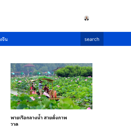
งจีน
search
พายเรือกลางน้ำ สวยดั่งภาพ
วาด