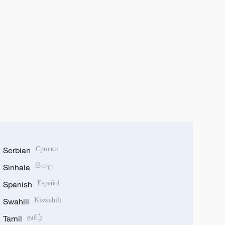
Serbian
Српски
Sinhala
සිංහල
Spanish
Español
Swahili
Kiswahili
Tamil
தமிழ்