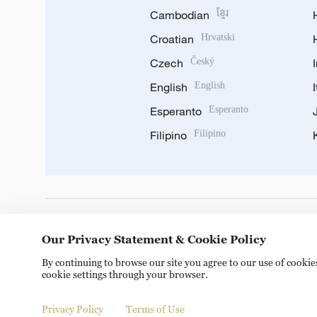
Cambodian
ខ្មែរ
Croatian
Hrvatski
Czech
Český
English
English
Esperanto
Esperanto
Filipino
Filipino
DOWNLOAD OUR APP
Our Privacy Statement & Cookie Policy
By continuing to browse our site you agree to our use of cooki
cookie settings through your browser.
Privacy Policy
Terms of Use
© China Radio International.CRI. All Rights Reserved. 16A S