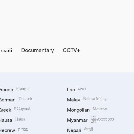
сский
Documentary
CCTV+
French
Français
Lao
ລາວ
German
Deutsch
Malay
Bahasa Melayu
Greek
Ελληνικά
Mongolian
Монгол
Hausa
Hausa
Myanmar
မြန်မာဘာသာ
Hebrew
עברית
Nepali
नेपाली