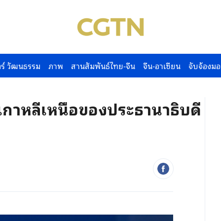
ร์ วัฒนธรรม
ภาพ
สานสัมพันธ์ไทย-จีน
จีน-อาเซียน
จับจ้องมอ
กาหลีเหนือของประธานาธิบดี