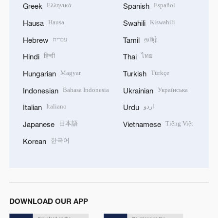
Ελληνικά
Español
Greek
Spanish
Hausa
Kiswahili
Hausa
Swahili
עברית
தமிழ்
Hebrew
Tamil
हिन्दी
ไทย
Hindi
Thai
Magyar
Türkçe
Hungarian
Turkish
Bahasa Indonesia
Українська
Indonesian
Ukrainian
Italiano
اردو
Italian
Urdu
日本語
Tiếng Việt
Japanese
Vietnamese
한국어
Korean
DOWNLOAD OUR APP