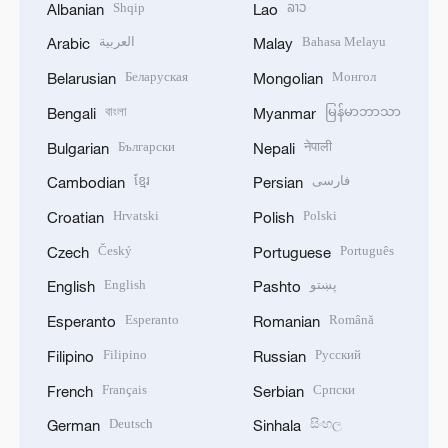
Shqip
ລາວ
Albanian
Lao
العربية
Bahasa Melayu
Arabic
Malay
Беларуская
Монгол
Belarusian
Mongolian
বাংলা
မြန်မာဘာသာ
Bengali
Myanmar
Български
नेपाली
Bulgarian
Nepali
ខ្មែរ
فارسی
Cambodian
Persian
Hrvatski
Polski
Croatian
Polish
Český
Português
Czech
Portuguese
English
پښتو
English
Pashto
Esperanto
Română
Esperanto
Romanian
Filipino
Русский
Filipino
Russian
Français
Српски
French
Serbian
Deutsch
සිංහල
German
Sinhala