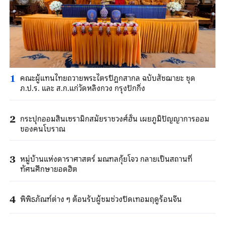
คณะผู้แทนไทยถวายพระไตรปิฎกสากล ฉบับสัชฌายะ ชุด
1
ภ.ป.ร. และ ส.ก.แก่วัดหลิงกวง กรุงปักกิ่ง
กระปุกออมสินเซรามิกสมัยราชวงศ์ฮั่น เผยภูมิปัญญาการออม
2
ของคนโบราณ
หมู่บ้านแห่งดาราศาสตร์ มณฑลกุ้ยโจว กลายเป็นสถานที่
3
ทัศนศึกษายอดฮิต
พิพิธภัณฑ์ต่าง ๆ ต้อนรับผู้ชมช่วงปิดเทอมฤดูร้อนจีน
4