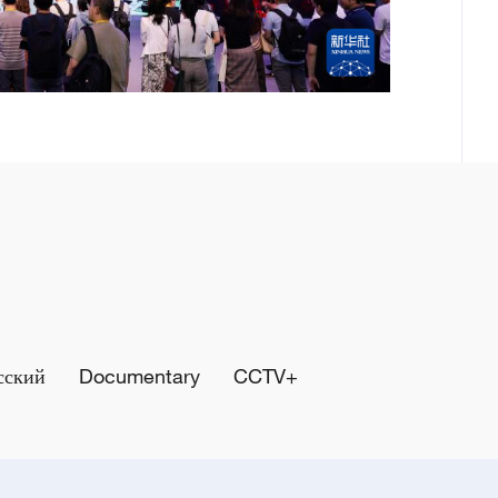
сский
Documentary
CCTV+