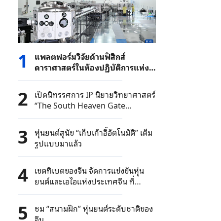
1
แพลตฟอร์มวิจัยด้านฟิสิกส์
ดาราศาสตร์ในห้องปฏิบัติการแห่ง
แรกของจีนกำลังอยู่ระหว่างการ
ก่อสร้างที่นครเซี่ยงไฮ้
2
เปิดนิทรรศการ IP นิยายวิทยาศาสตร์
“The South Heaven Gate
Project” ที่ปักกิ่ง
3
หุ่นยนต์สุนัข “เก็บเก้าอี้อัตโนมัติ” เต็ม
รูปแบบมาแล้ว
4
เขตทิเบตของจีน จัดการแข่งขันหุ่น
ยนต์และเอไอแห่งประเทศจีน ที่
มหาวิทยาลัยทิเบต
5
ชม “สนามฝึก” หุ่นยนต์ระดับชาติของ
จีน