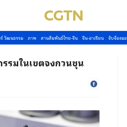
ร์ วัฒนธรรม
ภาพ
สานสัมพันธ์ไทย-จีน
จีน-อาเซียน
จับจ้องมอ
ัตกรรมในเขตจงกวนชุน