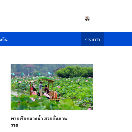
งจีน
search
พายเรือกลางน้ำ สวยดั่งภาพ
วาด