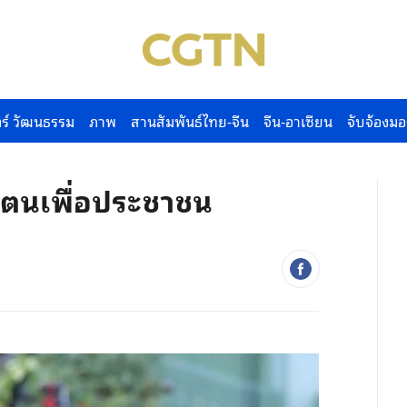
ร์ วัฒนธรรม
ภาพ
สานสัมพันธ์ไทย-จีน
จีน-อาเซียน
จับจ้องมอ
ทิศตนเพื่อประชาชน