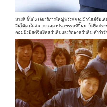
นายสี จิ้นผิง เลขาธิการใหญ่พรรคคอมมิวนิสต์จีนเค
จีนได้มาไม่ง่าย การสถาปนาพรรคนี้ขึ้นมาก็เพื่อป
คอมมิวนิสต์จีนยึดแผ่นดินและรักษาแผ่นดิน คำว่า