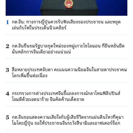
กต.จีน: ทางการญี่ปุ่นควรรับฟังเสียงของประชาชน และหยุด
1
เล่นกับไฟในประเด็นนิวเคลียร์
กต.จีนชื่นชมรัฐบาลชุดใหม่ของหมู่เกาะโซโลมอน ที่ยืนหยันยึด
2
มั่นหลักการจีนเดียวอย่างแน่วแน่
สื่อหลายประเทศจับตา คะแนนความนิยมจีนในสายตาประชาคม
3
โลกเพิ่มขึ้นต่อเนื่อง
กระทรวงการต่างประเทศจีนชี้แถลงการณ์กลาโหมฟิลิปปินส์
4
โจมตีด้วยเจตนาร้าย จีนคัดค้านเด็ดขาด
กต.จีนขอแสดงความเสียใจกับผู้เสียชีวิตจากแผ่นดินไหวที่คุมา
5
โมโตะญี่ปุ่น ขอให้ประชาชนจีนระวังสึนามิและอาฟเตอร์ช็อก