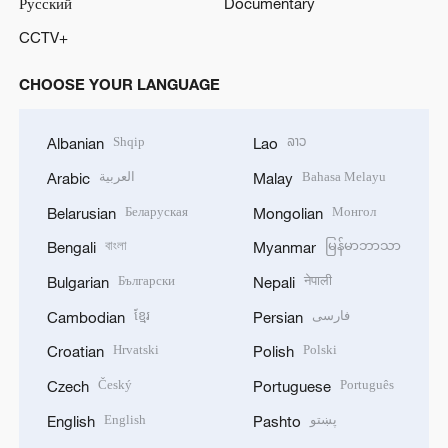
Русский
Documentary
CCTV+
CHOOSE YOUR LANGUAGE
Shqip
ລາວ
Albanian
Lao
العربية
Bahasa Melayu
Arabic
Malay
Беларуская
Монгол
Belarusian
Mongolian
বাংলা
မြန်မာဘာသာ
Bengali
Myanmar
Български
नेपाली
Bulgarian
Nepali
ខ្មែរ
فارسی
Cambodian
Persian
Hrvatski
Polski
Croatian
Polish
Český
Português
Czech
Portuguese
English
پښتو
English
Pashto