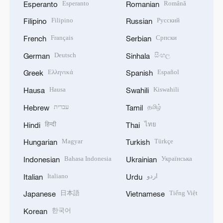
Esperanto
Română
Esperanto
Romanian
Filipino
Русский
Filipino
Russian
Français
Српски
French
Serbian
Deutsch
සිංහල
German
Sinhala
Ελληνικά
Español
Greek
Spanish
Hausa
Kiswahili
Hausa
Swahili
עברית
தமிழ்
Hebrew
Tamil
हिन्दी
ไทย
Hindi
Thai
Magyar
Türkçe
Hungarian
Turkish
Bahasa Indonesia
Українська
Indonesian
Ukrainian
Italiano
اردو
Italian
Urdu
日本語
Tiếng Việt
Japanese
Vietnamese
한국어
Korean