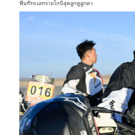
พื้นที่ทะเลทรายโกบีสุดลูกหูลูกตา