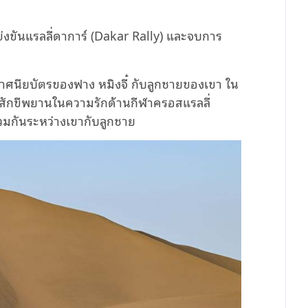
่งขันแรลลี่ดาการ์ (Dakar Rally) และจบการ
าศนียบัตรของฟาง หมิงจี๋ กับลูกชายของเขา ใน
สักขีพยานในความรักด้านกีฬาครอสแรลลี่
วมกันระหว่างเขากับลูกชาย