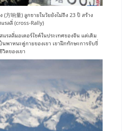
่ยง (方响量) ลูกชายในวัยยังไม่ถึง 23 ปี สร้าง
รลลี่ (cross-Rally)
แรลลี่มอเตอร์ไซค์ในประเทศของจีน แต่เดิม
็นพาหนะคู่กายของเขา เขาฝึกทักษะการขับขี่
ชีวิตของเขา