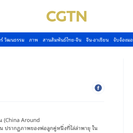
ร์ วัฒนธรรม
ภาพ
สานสัมพันธ์ไทย-จีน
จีน-อาเซียน
จับจ้องมอ
ัน (China Around
รากฏภาพของพ่อลูกคู่หนึ่งที่ไล่ล่าพายุ ใน