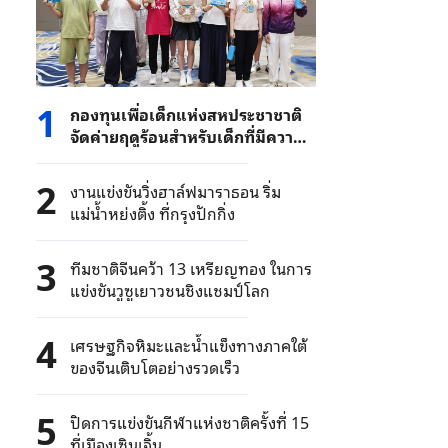
1
กองทุนเพื่อเด็กแห่งสหประชาชาติ
จัดค่ายฤดูร้อนสำหรับเด็กที่มีความ
บกพร่องทางการมองเห็นในกรุง
ปักกิ่ง
2
งานแข่งขันวิ่งฮาล์ฟมาราธอน ริ่ม
แม่น้ำหย่งติ้ง ที่กรุงปักกิ่ง
3
ทีมชาติจีนคว้า 13 เหรียญทอง ในการ
แข่งขันวูซูเยาวชนชิงแชมป์โลก
4
เศรษฐกิจหิมะและน้ำแข็งทางภาคใต้
ของจีนเติบโตอย่างรวดเร็ว
5
ปิดการแข่งขันกีฬาแห่งชาติครั้งที่ 15
ที่เมืองเซินเจิ้น