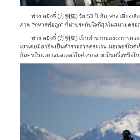
ฟาง หมิงจี๋ (方明集) วัย 53 ปี กับ ฟาง เสี่ยงเลี
ภาพ “ทหารพ่อลูก” ที่น่าประทับใจที่สุดในสนามครอสแ
ฟาง หมิงจี๋ (方明集) เป็นตำนานของวงการครอส
เขาเคยมีอาชีพเป็นตำรวจลาดตระเวน มอเตอร์ไซค์เป
กับคนในแวดวงมอเตอร์ไซค์จนกลายเป็นครึ่งหนึ่งใน