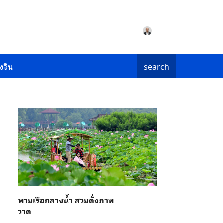
งจีน
search
พายเรือกลางน้ำ สวยดั่งภาพ
วาด