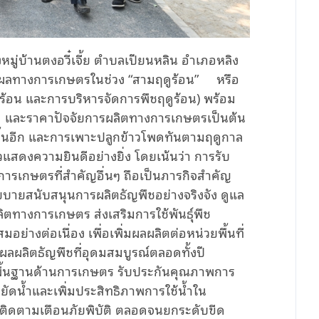
ังหมู่บ้านตงอวี๋เจี้ย ตำบลเปียนหลิน อำเภอหลิง
ิตผลทางการเกษตรในช่วง “สามฤดูร้อน”
หรือ
ดูร้อน และการบริหารจัดการพืชฤดูร้อน) พร้อม
พด และราคาปัจจัยการผลิตทางการเกษตรเป็นต้น
สูงขึ้นอีก และการเพาะปลูกข้าวโพดทันตามฤดูกาล
าวแสดงความยินดีอย่างยิ่ง โดยเน้นว่า การรับ
ารเกษตรที่สำคัญอื่นๆ ถือเป็นภารกิจสำคัญ
บายสนับสนุนการผลิตธัญพืชอย่างจริงจัง ดูแล
ทางการเกษตร ส่งเสริมการใช้พันธุ์พืช
่างต่อเนื่อง เพื่อเพิ่มผลผลิตต่อหน่วยพื้นที่
ุผลผลิตธัญพืชที่อุดมสมบูรณ์ตลอดทั้งปี
นพื้นฐานด้านการเกษตร รับประกันคุณภาพการ
ดน้ำและเพิ่มประสิทธิภาพการใช้น้ำใน
ิดตามเตือนภัยพิบัติ ตลอดจนยกระดับขีด