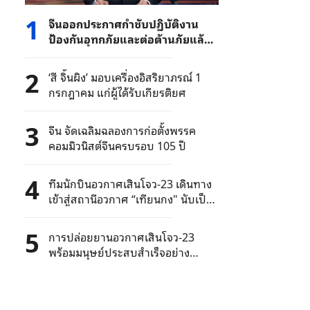
1
จีนออกประกาศกำชับปฏิบัติงาน
ป้องกันอุทกภัยและต่อต้านภัยแล้ง
ให้ดีอย่างเต็มที่
2
‘สี จิ้นผิง’ มอบเครื่องอิสริยาภรณ์ 1
กรกฎาคม แก่ผู้ได้รับเกียรติยศ
3
จีน จัดเฉลิมฉลองการก่อตั้งพรรค
คอมมิวนิสต์จีนครบรอบ 105 ปี
4
ทีมนักบินอวกาศเสินโจว-23 เดินทาง
เข้าสู่สถานีอวกาศ “เทียนกง" นับเป็น
"การพบปะกันในอวกาศ" ของนักบิน
อวกาศจีนครั้งที่ 8
5
การปล่อยยานอวกาศเสินโจว-23
พร้อมมนุษย์ประสบสำเร็จอย่าง
สมบูรณ์