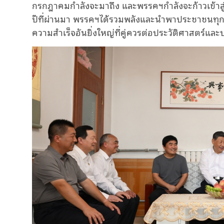
กรกฎาคมกำลังจะมาถึง และพรรคฯกำลังจะก้าวเข้าสู่ปี
ปีที่ผ่านมา พรรคฯได้รวมพลังและนำพาประชาชนทุกชนช
ความสำเร็จอันยิ่งใหญ่ที่คู่ควรต่อประวัติศาสตร์แ