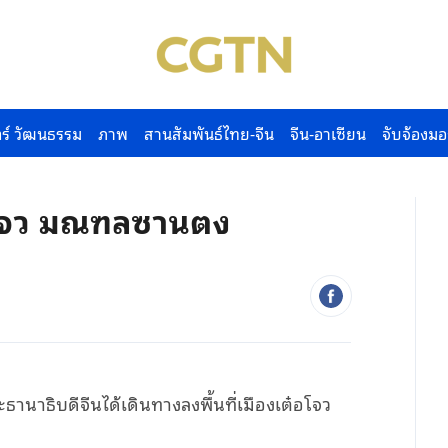
ร์ วัฒนธรรม
ภาพ
สานสัมพันธ์ไทย-จีน
จีน-อาเซียน
จับจ้องมอ
เต๋อโจว มณฑลซานตง
ประธานาธิบดีจีนได้เดินทางลงพื้นที่เมืองเต๋อโจว