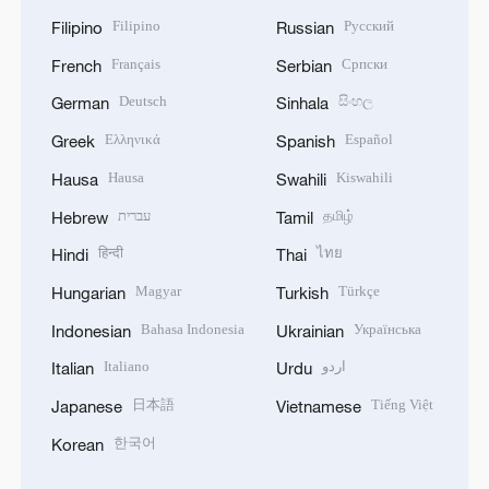
Filipino
Русский
Filipino
Russian
Français
Српски
French
Serbian
Deutsch
සිංහල
German
Sinhala
Ελληνικά
Español
Greek
Spanish
Hausa
Kiswahili
Hausa
Swahili
עברית
தமிழ்
Hebrew
Tamil
हिन्दी
ไทย
Hindi
Thai
Magyar
Türkçe
Hungarian
Turkish
Bahasa Indonesia
Українська
Indonesian
Ukrainian
Italiano
اردو
Italian
Urdu
日本語
Tiếng Việt
Japanese
Vietnamese
한국어
Korean