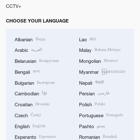
CCTV+
CHOOSE YOUR LANGUAGE
Shqip
ລາວ
Albanian
Lao
العربية
Bahasa Melayu
Arabic
Malay
Беларуская
Монгол
Belarusian
Mongolian
বাংলা
မြန်မာဘာသာ
Bengali
Myanmar
Български
नेपाली
Bulgarian
Nepali
ខ្មែរ
فارسی
Cambodian
Persian
Hrvatski
Polski
Croatian
Polish
Český
Português
Czech
Portuguese
English
پښتو
English
Pashto
Esperanto
Română
Esperanto
Romanian