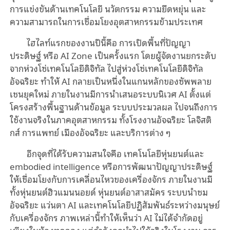
การแข่งขันด้านเทคโนโลยี นวัตกรรม ความยืดหยุ่น และ
ความสามารถในการเชื่อมโยงอุตสาหกรรมข้ามประเทศ
ไฮไลท์แรกของงานปีนี้คือ การเปิดพื้นที่ปัญญา
ประดิษฐ์ หรือ AI Zone เป็นครั้งแรก โดยผู้จัดงานยกระดับ
จากห่วงโซ่เทคโนโลยีดิจิทัล ไปสู่ห่วงโซ่เทคโนโลยีดิจิทัล
อัจฉริยะ ทำให้ AI กลายเป็นหนึ่งในแกนหลักของซัพพลาย
เชนยุคใหม่ ภายในงานมีการนำเสนอระบบนิเวศ AI ตั้งแต่
โครงสร้างพื้นฐานด้านข้อมูล ระบบประมวลผล ไปจนถึงการ
ใช้งานจริงในภาคอุตสาหกรรม ทั้งโรงงานอัจฉริยะ โลจิสติ
กส์ การแพทย์ เมืองอัจฉริยะ และบริการต่าง ๆ
อีกจุดที่ได้รับความสนใจคือ เทคโนโลยีหุ่นยนต์และ
embodied intelligence หรือการพัฒนาปัญญาประดิษฐ์
ให้เชื่อมโยงกับการเคลื่อนไหวของเครื่องจักร ภายในงานมี
ทั้งหุ่นยนต์ฮิวแมนนอยด์ หุ่นยนต์อาสาสมัคร ระบบนำชม
อัจฉริยะ แว่นตา AI และเทคโนโลยีปฏิสัมพันธ์ระหว่างมนุษย์
กับเครื่องจักร ภาพเหล่านี้ทำให้เห็นว่า AI ไม่ได้จำกัดอยู่