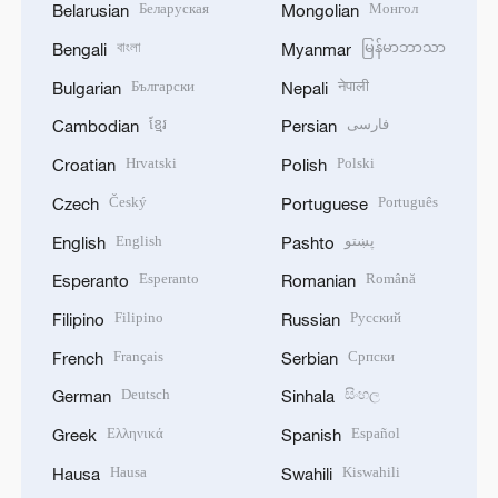
Беларуская
Монгол
Belarusian
Mongolian
বাংলা
မြန်မာဘာသာ
Bengali
Myanmar
Български
नेपाली
Bulgarian
Nepali
ខ្មែរ
فارسی
Cambodian
Persian
Hrvatski
Polski
Croatian
Polish
Český
Português
Czech
Portuguese
English
پښتو
English
Pashto
Esperanto
Română
Esperanto
Romanian
Filipino
Русский
Filipino
Russian
Français
Српски
French
Serbian
Deutsch
සිංහල
German
Sinhala
Ελληνικά
Español
Greek
Spanish
Hausa
Kiswahili
Hausa
Swahili