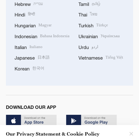
עברית
தமிழ்
Hebrew
Tamil
हिन्दी
ไทย
Hindi
Thai
Magyar
Türkçe
Hungarian
Turkish
Bahasa Indonesia
Українська
Indonesian
Ukrainian
Italiano
اردو
Italian
Urdu
日本語
Tiếng Việt
Japanese
Vietnamese
한국어
Korean
DOWNLOAD OUR APP
Our Privacy Statement & Cookie Policy