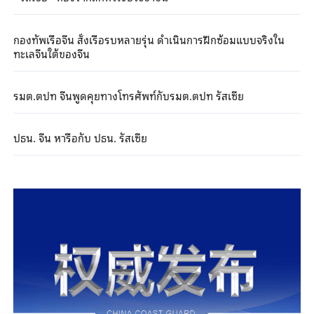
กองทัพเรือจีน สั่งเรือรบหลายรุ่น ดำเนินการฝึกซ้อมแบบจริงใน
ทะเลจีนใต้ของจีน
รมต.ตปท จีนพูดคุยทางโทรศัพท์กับรมต.ตปท รัสเซีย
ปธน. จีน หารือกับ ปธน. รัสเซีย