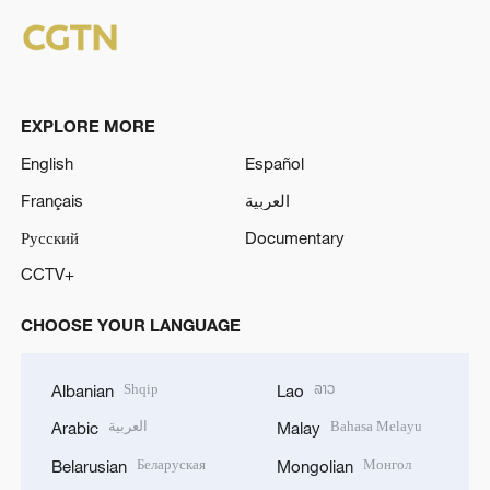
EXPLORE MORE
English
Español
Français
العربية
Русский
Documentary
CCTV+
CHOOSE YOUR LANGUAGE
Shqip
ລາວ
Albanian
Lao
العربية
Bahasa Melayu
Arabic
Malay
Беларуская
Монгол
Belarusian
Mongolian