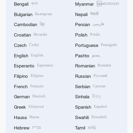
বাংলা
မြန်မာဘာသာ
Bengali
Myanmar
Български
नेपाली
Bulgarian
Nepali
ខ្មែរ
فارسی
Cambodian
Persian
Hrvatski
Polski
Croatian
Polish
Český
Português
Czech
Portuguese
English
پښتو
English
Pashto
Esperanto
Română
Esperanto
Romanian
Filipino
Русский
Filipino
Russian
Français
Српски
French
Serbian
Deutsch
සිංහල
German
Sinhala
Ελληνικά
Español
Greek
Spanish
Hausa
Kiswahili
Hausa
Swahili
עברית
தமிழ்
Hebrew
Tamil