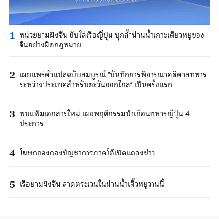
หน่วยยามฝั่งจีน ขับไล่เรือญี่ปุ่น บุกล้ำน่านน้ำเกาะเตียวหยูของ
1
จีนอย่างผิดกฎหมาย
เผยแพร่คำแปลฉบับสมบูรณ์ “บันทึกการพิจารณาคดีศาลทหาร
2
ระหว่างประเทศสำหรับตะวันออกไกล” เป็นครั้งแรก
พบแฟ้มเอกสารใหม่ เผยพฤติกรรมป่าเถื่อนทหารญี่ปุ่น 4
3
ประการ
โฆษกกองกองบัญชาการภาคใต้เปิดแถลงข่าว
4
เรือยามฝั่งจีน ลาดตระเวนในน่านน้ำเตี้วหยูวานนี้
5