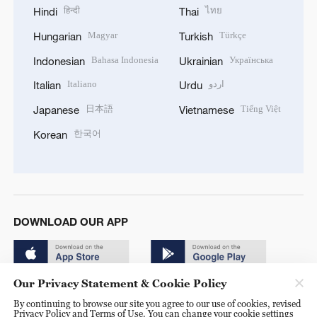
हिन्दी
ไทย
Hindi
Thai
Magyar
Türkçe
Hungarian
Turkish
Bahasa Indonesia
Українська
Indonesian
Ukrainian
Italiano
اردو
Italian
Urdu
日本語
Tiếng Việt
Japanese
Vietnamese
한국어
Korean
DOWNLOAD OUR APP
Our Privacy Statement & Cookie Policy
By continuing to browse our site you agree to our use of cookies, revised
Privacy Policy and Terms of Use. You can change your cookie settings