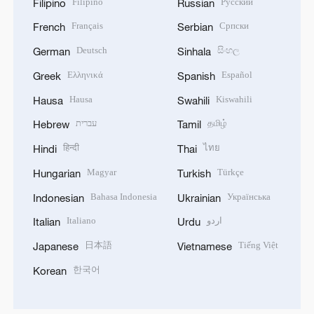
Filipino
Русский
Filipino
Russian
Français
Српски
French
Serbian
Deutsch
සිංහල
German
Sinhala
Ελληνικά
Español
Greek
Spanish
Hausa
Kiswahili
Hausa
Swahili
עברית
தமிழ்
Hebrew
Tamil
हिन्दी
ไทย
Hindi
Thai
Magyar
Türkçe
Hungarian
Turkish
Bahasa Indonesia
Українська
Indonesian
Ukrainian
Italiano
اردو
Italian
Urdu
日本語
Tiếng Việt
Japanese
Vietnamese
한국어
Korean