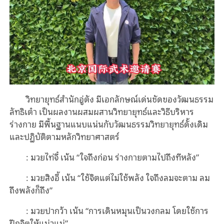
วิทยายุทธ์สำนักอู่ตัง มีเอกลักษณ์เด่นชัดของวัฒนธรรม
ลัทธิเต๋า เป็นผลงานผสมผสานวิทยายุทธ์และวิธีบริหาร
ร่างกาย มีพื้นฐานแนบแน่นกับวัฒนธรรมวิทยายุทธ์ดั้งเดิม
และปฏิบัติตามหลักวิทยาศาสตร์
: มวยไท่จี๋ เน้น “ใจถึงก่อน ร่างกายตามไปถึงทีหลัง”
: มวยสิงอี้ เน้น “ใช้จิตแต่ไม่ใช้พลัง ใจถึงลมจะตาม ลม
ถึงพลังก็ถึง”
: มวยปากว้า เน้น “การเดินหมุนเป็นวงกลม โดยใช้การ
ฝึกจิตให้แน่วแน่”