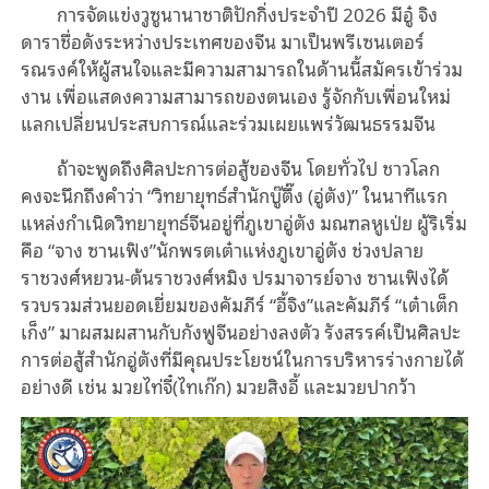
การจัดแข่งวูซูนานาชาติปักกิ่งประจำปี 2026 มีอู๋ จิง
ดาราชื่อดังระหว่างประเทศของจีน มาเป็นพรีเซนเตอร์
รณรงค์ให้ผู้สนใจและมีความสามารถในด้านนี้สมัครเข้าร่วม
งาน เพื่อแสดงความสามารถของตนเอง รู้จักกับเพื่อนใหม่
แลกเปลี่ยนประสบการณ์และร่วมเผยแพร่วัฒนธรรมจีน
ถ้าจะพูดถึงศิลปะการต่อสู้ของจีน โดยทั่วไป ชาวโลก
คงจะนึกถึงคำว่า “วิทยายุทธ์สำนักบู๊ตึ๊ง (อู่ตัง)” ในนาทีแรก
แหล่งกำเนิดวิทยายุทธ์จีนอยู่ที่ภูเขาอู่ตัง มณฑลหูเป่ย ผู้ริเริ่ม
คือ “จาง ซานเฟิง”นักพรตเต๋าแห่งภูเขาอู่ตัง ช่วงปลาย
ราชวงศ์หยวน-ต้นราชวงศ์หมิง ปรมาจารย์จาง ซานเฟิงได้
รวบรวมส่วนยอดเยี่ยมของคัมภีร์ “อี้จิง”และคัมภีร์ “เต๋าเต็ก
เก็ง” มาผสมผสานกับกังฟูจีนอย่างลงตัว รังสรรค์เป็นศิลปะ
การต่อสู้สำนักอู่ตังที่มีคุณประโยชน์ในการบริหารร่างกายได้
อย่างดี เช่น มวยไท่จี๋(ไทเก๊ก) มวยสิงอี้ และมวยปากว้า