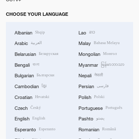
CHOOSE YOUR LANGUAGE
Shqip
ລາວ
Albanian
Lao
العربية
Bahasa Melayu
Arabic
Malay
Беларуская
Монгол
Belarusian
Mongolian
বাংলা
မြန်မာဘာသာ
Bengali
Myanmar
Български
नेपाली
Bulgarian
Nepali
ខ្មែរ
فارسی
Cambodian
Persian
Hrvatski
Polski
Croatian
Polish
Český
Português
Czech
Portuguese
English
پښتو
English
Pashto
Esperanto
Română
Esperanto
Romanian