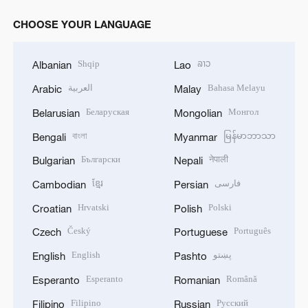
CHOOSE YOUR LANGUAGE
Shqip
ລາວ
Albanian
Lao
العربية
Bahasa Melayu
Arabic
Malay
Беларуская
Монгол
Belarusian
Mongolian
বাংলা
မြန်မာဘာသာ
Bengali
Myanmar
Български
नेपाली
Bulgarian
Nepali
ខ្មែរ
فارسی
Cambodian
Persian
Hrvatski
Polski
Croatian
Polish
Český
Português
Czech
Portuguese
English
پښتو
English
Pashto
Esperanto
Română
Esperanto
Romanian
Filipino
Русский
Filipino
Russian