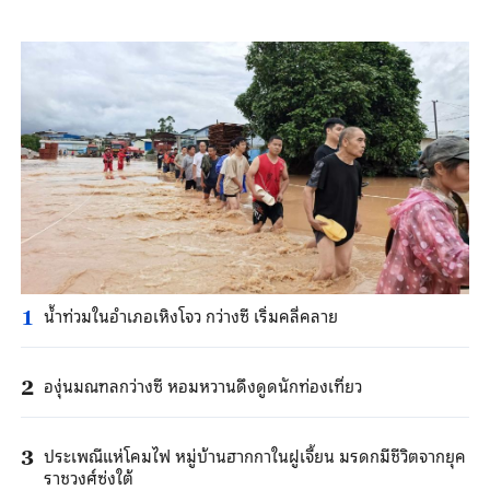
น้ำท่วมในอำเภอเหิงโจว กว่างซี เริ่มคลี่คลาย
1
องุ่นมณฑลกว่างซี หอมหวานดึงดูดนักท่องเที่ยว
2
ประเพณีแห่โคมไฟ หมู่บ้านฮากกาในฝูเจี้ยน มรดกมีชีวิตจากยุค
3
ราชวงศ์ซ่งใต้