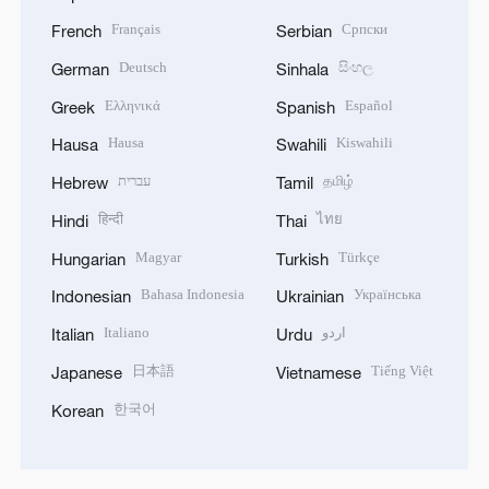
Français
Српски
French
Serbian
Deutsch
සිංහල
German
Sinhala
Ελληνικά
Español
Greek
Spanish
Hausa
Kiswahili
Hausa
Swahili
עברית
தமிழ்
Hebrew
Tamil
हिन्दी
ไทย
Hindi
Thai
Magyar
Türkçe
Hungarian
Turkish
Bahasa Indonesia
Українська
Indonesian
Ukrainian
Italiano
اردو
Italian
Urdu
日本語
Tiếng Việt
Japanese
Vietnamese
한국어
Korean