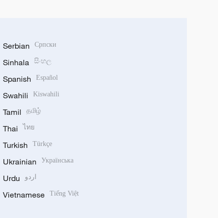
Serbian
Српски
Sinhala
සිංහල
Spanish
Español
Swahili
Kiswahili
Tamil
தமிழ்
Thai
ไทย
Turkish
Türkçe
Ukrainian
Українська
Urdu
اردو
Vietnamese
Tiếng Việt