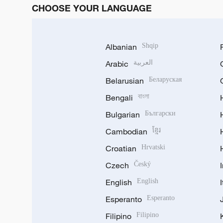
CHOOSE YOUR LANGUAGE
Albanian
Shqip
Arabic
العربية
Belarusian
Беларуская
Bengali
বাংলা
Bulgarian
Български
Cambodian
ខ្មែរ
Croatian
Hrvatski
Czech
Český
English
English
Esperanto
Esperanto
Filipino
Filipino