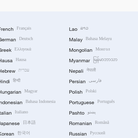
French
Français
Lao
ລາວ
German
Deutsch
Malay
Bahasa Melayu
Greek
Ελληνικά
Mongolian
Монгол
Hausa
Hausa
Myanmar
မြန်မာဘာသာ
Hebrew
עברית
Nepali
नेपाली
Hindi
हिन्दी
Persian
فارسی
Hungarian
Magyar
Polish
Polski
Indonesian
Bahasa Indonesia
Portuguese
Português
Italian
Italiano
Pashto
پښتو
Japanese
日本語
Romanian
Română
Korean
한국어
Russian
Русский