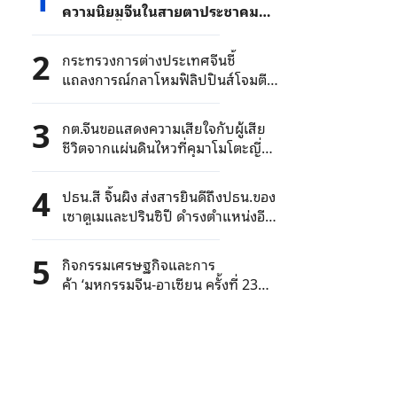
ความนิยมจีนในสายตาประชาคม
โลกเพิ่มขึ้นต่อเนื่อง
2
กระทรวงการต่างประเทศจีนชี้
แถลงการณ์กลาโหมฟิลิปปินส์โจมตี
ด้วยเจตนาร้าย จีนคัดค้านเด็ดขาด
3
กต.จีนขอแสดงความเสียใจกับผู้เสีย
ชีวิตจากแผ่นดินไหวที่คุมาโมโตะญี่ปุ่น
ขอให้ประชาชนจีนระวังสึนามิและอาฟ
เตอร์ช็อก
4
ปธน.สี จิ้นผิง ส่งสารยินดีถึงปธน.ของ
เซาตูเมและปรินซิปี ดำรงตำแหน่งอีก
สมัย
5
กิจกรรมเศรษฐกิจและการ
ค้า ‘มหกรรมจีน-อาเซียน ครั้งที่ 23
สร้าง "เวทีจับคู่ธุรกิจ" จีนและต่าง
ประเทศ