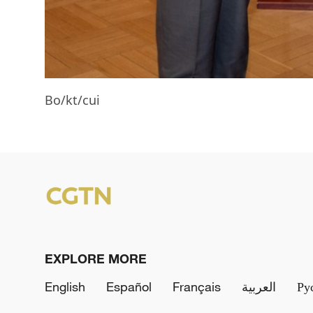
Bo/kt/cui
EXPLORE MORE
English
Español
Français
العربية
Ру