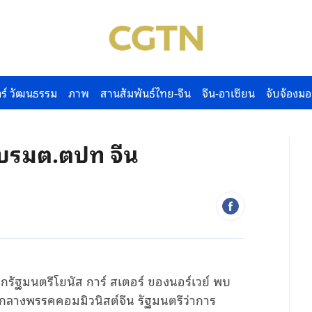
ร์ วัฒนธรรม
ภาพ
สานสัมพันธ์ไทย-จีน
จีน-อาเซียน
จับจ้องมอ
ับรมต.ตปท จีน
กรัฐมนตรีโยนัส
การ์
สเตอร์
ของ
นอร์เวย์
พบ
ลางพรรคคอมมิวนิสต์จีน
รัฐมนตรีว่าการ