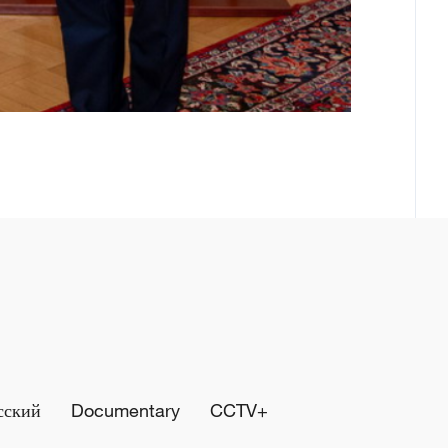
сский
Documentary
CCTV+