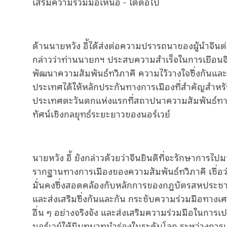
เสริมความร่วมมือเหนือ
-
ใต้ต่อไป
ด้าน
นายหวัง
อี้ได้
ส่งต่อความปรารถนาของ
ผู้นําจี
กล่าวว่า
ท่าน
นายก
ฯ
ประสบความสําเร็จในการเยือนจ
พัฒนาความสัมพันธ์ทวิภาคี
ความไว้วางใจซึ่งกันแล
ประเทศได้ให้หลักประกันทางการเมืองที่สําคัญสําหร
ประเทศตะวันตกแห่งแรกที่สถาปนาความสัมพันธ์ทาง
ทัศน์เชิงกลยุทธ์ระยะยาวของนอร์เวย์
นายหวัง
อี้
ยัง
กล่าว
ด้วย
ว่าจีนยินดีที่จะรักษาการไปม
รากฐานทางการเมืองของความสัมพันธ์ทวิภาคี
เชื่
มั่นคงซึ่งสอดคล้องกับหลักการของกฎบัตรสหประชา
และ
ส่ง
เสริมซึ่งกันและกัน
กระชับความร่วมมือทางเ
อื่น
ๆ
อย่างจริงจัง
และส่งเสริมความร่วมมือในการเป
นอร์เวย์ให้มีบทบาทนําร่องใน
ระดับ
โลก
ระหว่างการเ