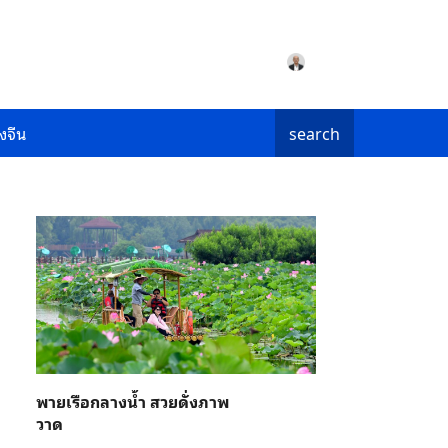
งจีน
search
พายเรือกลางน้ำ สวยดั่งภาพ
วาด