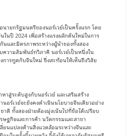
นต่อนายกรัฐมนตรี
ของนอร์เวย์
เป็นครั้งแรก
โดย
ีนในปี
2024
เพื่อ
สร้าง
แรงผลักดันใหม่ในการ
ะกันและมิตรภาพระหว่างผู้นําของทั้งสอง
ับความสัมพันธ์ทวิภาคี
นอร์เวย์เป็นหนึ่งใน
การทูตกับจีนใหม่
ซึ่งสะท้อนให้เห็นถึงวิสัย
าหาสู่ระดับสูงกับนอร์เวย์
และเสริมสร้าง
อว่านอร์เวย์จะยังคงดําเนินนโยบายจีนเดียวอย่าง
ชาติ
ทั้งสองฝ่ายต้องมุ่งเน้นไปที่ข้อได้เปรียบ
ศรษฐกิจและการค้า
นวัตกรรมและสาขา
ลี่ยนแปลง
ด้านสิ่งแวดล้อม
ระหว่างจีนและ
ยือน
ในครั้งนี้
นายหวัง
อี้ยังได้เจรจากับรัฐมนตรี