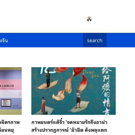
งจีน
search
งมิตรภาพ
ภาพยนตร์แต้จิ๋ว ‘จดหมายรักถึงอาม่า
ลียนหยุ
สร้างปรากฏการณ์ ‘ม้ามืด ดังพลุแตก