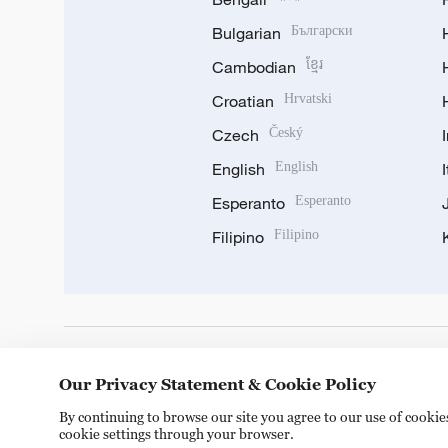
Bulgarian
Български
Cambodian
ខ្មែរ
Croatian
Hrvatski
Czech
Český
English
English
Esperanto
Esperanto
Filipino
Filipino
DOWNLOAD OUR APP
Our Privacy Statement & Cookie Policy
By continuing to browse our site you agree to our use of cooki
cookie settings through your browser.