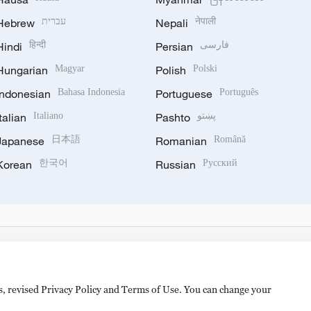
Hebrew
עברית
Nepali
नेपाली
Hindi
हिन्दी
Persian
فارسی
Hungarian
Magyar
Polish
Polski
Indonesian
Bahasa Indonesia
Portuguese
Português
Italian
Italiano
Pashto
پښتو
Japanese
日本語
Romanian
Română
Korean
한국어
Russian
Русский
es, revised Privacy Policy and Terms of Use. You can change your