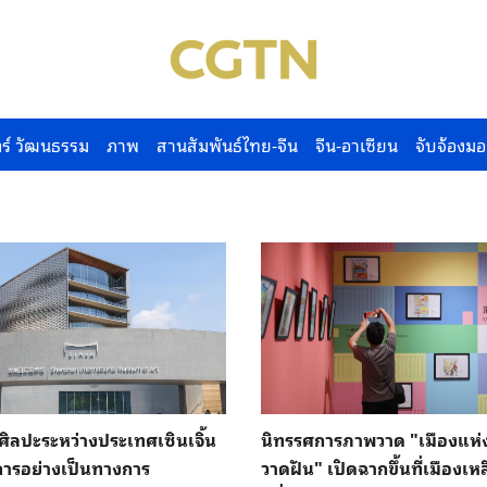
ร์ วัฒนธรรม
ภาพ
สานสัมพันธ์ไทย-จีน
จีน-อาเซียน
จับจ้องมอ
์ศิลปะระหว่างประเทศเซินเจิ้น
นิทรรศการภาพวาด "เมืองแห่
ิการอย่างเป็นทางการ
วาดฝัน" เปิดฉากขึ้นที่เมืองเห