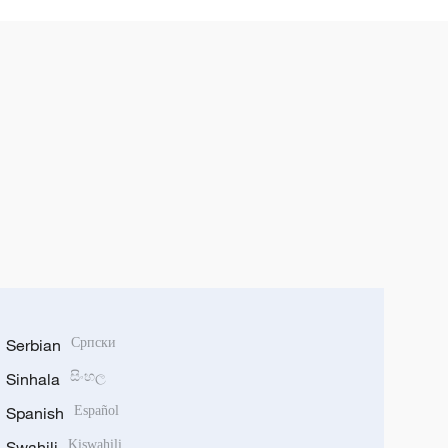
Serbian
Српски
Sinhala
සිංහල
Spanish
Español
Swahili
Kiswahili