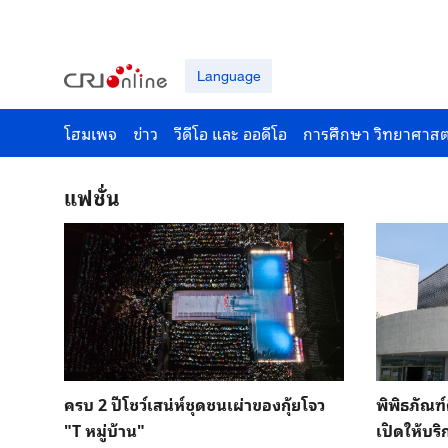
Language
โฮมเพจ
ข่าว
วีดีโอ และ ออดีโอ
การศึกษา วิทยาศาสต
แฟชั่น
ครบ 2 ปีโชว์เสน่ห์ชุดชนเผ่าของกุ้ยโจว
พิพิธภัณฑ
"T หมู่บ้าน"
เปิดให้บร