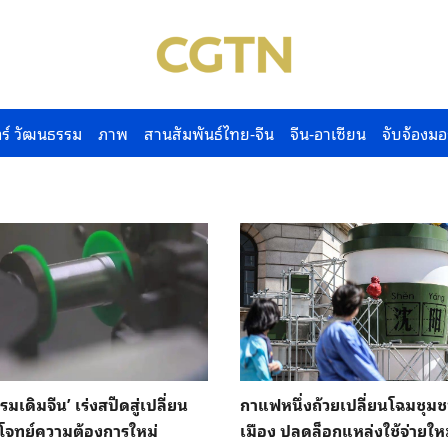
ร์ วัฒนธรรม
ภาพ
สานสัมพันธ์ไทย-จีน
จีน-อาเซียน
จับจ้องมอ
มเดิมจีน’ เร่งสปีดสู่เปลี่ยน
กาแฟหนึ่งถ้วยเปลี่ยนโฉมชุมช
โจทย์ความต้องการใหม่
เมือง ปลดล็อกแหล่งใช้จ่ายให