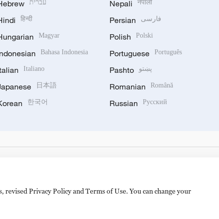
Hebrew
עברית
Nepali
नेपाली
Hindi
हिन्दी
Persian
فارسی
Hungarian
Magyar
Polish
Polski
Indonesian
Bahasa Indonesia
Portuguese
Português
Italian
Italiano
Pashto
پښتو
Japanese
日本語
Romanian
Română
Korean
한국어
Russian
Русский
es, revised Privacy Policy and Terms of Use. You can change your