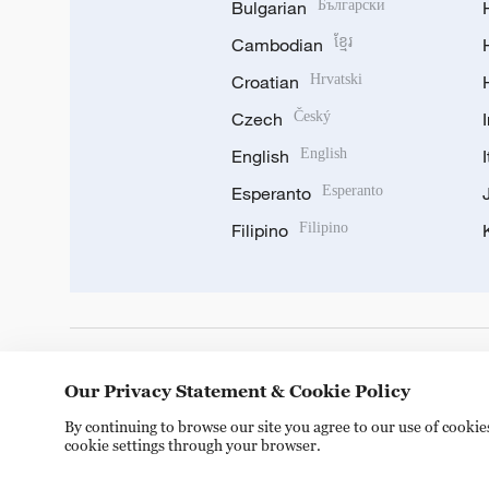
Bulgarian
Български
Cambodian
ខ្មែរ
Croatian
Hrvatski
Czech
Český
English
English
Esperanto
Esperanto
Filipino
Filipino
DOWNLOAD OUR APP
Our Privacy Statement & Cookie Policy
By continuing to browse our site you agree to our use of cooki
cookie settings through your browser.