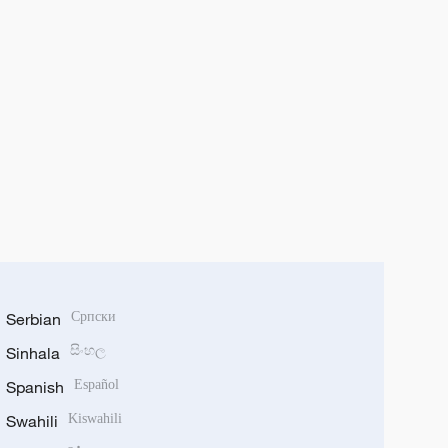
Serbian
Српски
Sinhala
සිංහල
Spanish
Español
Swahili
Kiswahili