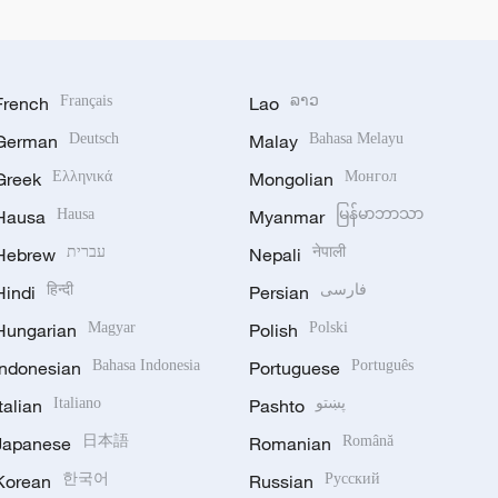
French
Français
Lao
ລາວ
German
Deutsch
Malay
Bahasa Melayu
Greek
Ελληνικά
Mongolian
Монгол
Hausa
Hausa
Myanmar
မြန်မာဘာသာ
Hebrew
עברית
Nepali
नेपाली
Hindi
हिन्दी
Persian
فارسی
Hungarian
Magyar
Polish
Polski
Indonesian
Bahasa Indonesia
Portuguese
Português
Italian
Italiano
Pashto
پښتو
Japanese
日本語
Romanian
Română
Korean
한국어
Russian
Русский