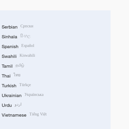
Serbian
Српски
Sinhala
සිංහල
Spanish
Español
Swahili
Kiswahili
Tamil
தமிழ்
Thai
ไทย
Turkish
Türkçe
Ukrainian
Українська
Urdu
اردو
Vietnamese
Tiếng Việt