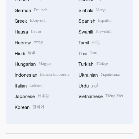
Deutsch
සිංහල
German
Sinhala
Ελληνικά
Español
Greek
Spanish
Hausa
Kiswahili
Hausa
Swahili
עברית
தமிழ்
Hebrew
Tamil
हिन्दी
ไทย
Hindi
Thai
Magyar
Türkçe
Hungarian
Turkish
Bahasa Indonesia
Українська
Indonesian
Ukrainian
Italiano
اردو
Italian
Urdu
日本語
Tiếng Việt
Japanese
Vietnamese
한국어
Korean