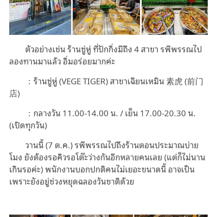
ตัวอย่างเช่น ร้านซู่หู่ ที่ปักกิ่งมีถึง
4
สาขา รพีพรรณไป
ลองทานมาแล้ว อิ่มอร่อยมากค่ะ
：
ร้านซู่หู่
(VEGE TIGER)
สาขาเฉียนเหมิน
素虎
(
前门
店
)
：
กลางวัน
11.00-14.00
น
. /
เย็น
17.00-20.30
น
.
(
เปิดทุกวัน
)
วานนี้
(7
ต
.
ค
.)
รพีพรรณไปถึงร้านตอนประมาณบ่าย
โมง ยังต้องรอคิวรอโต๊ะว่างกันอีกหลายคนเลย
(
แต่ก็ไม่นาน
เกินรอค่ะ
)
พ
นักงาน
บอกปกติคนไม่เยอะขนาดนี้ อาจเป็น
เพราะยังอยู่ช่วงหยุดฉลองวันชาติด้วย