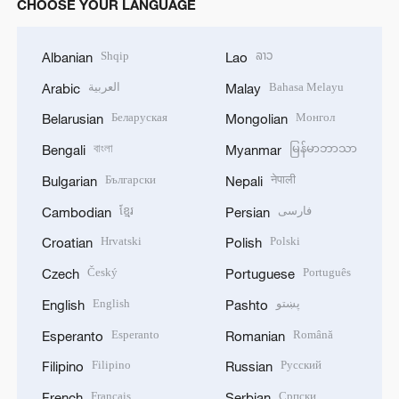
CHOOSE YOUR LANGUAGE
Shqip
ລາວ
Albanian
Lao
العربية
Bahasa Melayu
Arabic
Malay
Беларуская
Монгол
Belarusian
Mongolian
বাংলা
မြန်မာဘာသာ
Bengali
Myanmar
Български
नेपाली
Bulgarian
Nepali
ខ្មែរ
فارسی
Cambodian
Persian
Hrvatski
Polski
Croatian
Polish
Český
Português
Czech
Portuguese
English
پښتو
English
Pashto
Esperanto
Română
Esperanto
Romanian
Filipino
Русский
Filipino
Russian
Français
Српски
French
Serbian