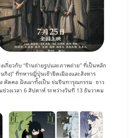
ิงเกี่ยวกับ “ร้านถ่ายรูปและภาพถ่าย” ที่เป็นหลัก
ิง)” ที่ทหารญี่ปุ่นเข้ายึดเมืองและสังหาร
้ง ตัดคอ ฝังเผาทั้งเป็น ข่มขืนทารุณกรรม ชาว
นช่วงเวลา 6 สัปดาห์ ระหว่างวันที่ 13 ธันวาคม