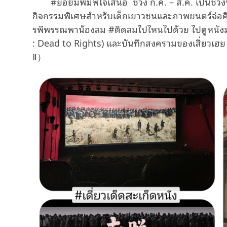
#ยอยิ้มพิมพ์ใจเสนอ ช่วง ก.ค. – ส.ค. เป็นช่ว
กิจกรรมพิเศษสำหรับเด็กเยาวชนและภาพยนตร์จ่อคิวเ
รพีพรรณพาน้องลม #ติดลมไปไหนไปด้วย ไปดูหนังม
: Dead to Rights) และบันทึกสงครามของเสี่ย
Ⅱ）