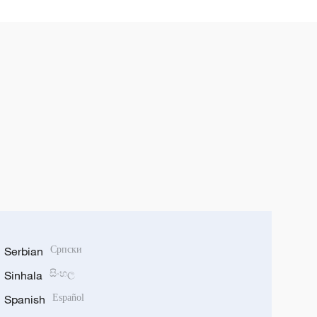
Serbian
Српски
Sinhala
සිංහල
Spanish
Español