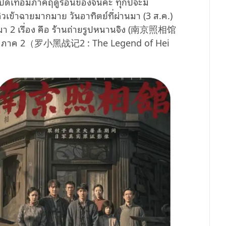
งปิดเทอมภาคฤดูร้อนของจีนค่ะ ทุกปีจะมี
ข้าฉายมากมาย วันอาทิตย์ที่ผ่านมา (3 ส.ค.)
า 2 เรื่อง คือ ร้านถ่ายรูปหนานจิง (南京照相馆
วเฮย ภาค 2（罗小黑战记2 : The Legend of Hei