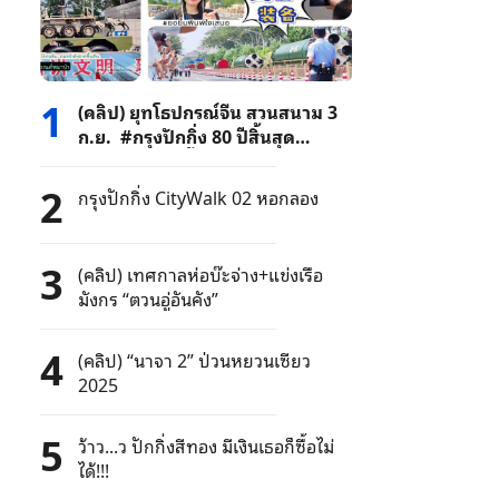
1
(คลิป) ยุทโธปกรณ์จีน สวนสนาม 3
ก.ย. #กรุงปักกิ่ง 80 ปีสิ้นสุด
สงครามโลกครั้งที่สอง
2
กรุงปักกิ่ง CityWalk 02 หอกลอง
3
(คลิป) เทศกาลห่อบ๊ะจ่าง+แข่งเรือ
มังกร “ตวนอู่อันคัง”
4
(คลิป) “นาจา 2” ป่วนหยวนเซียว
2025
5
ว้าว...ว ปักกิ่งสีทอง มีเงินเธอก็ซื้อไม่
ได้!!!