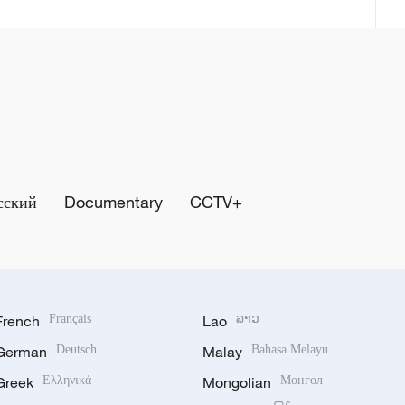
сский
Documentary
CCTV+
French
Français
Lao
ລາວ
German
Deutsch
Malay
Bahasa Melayu
Greek
Ελληνικά
Mongolian
Монгол