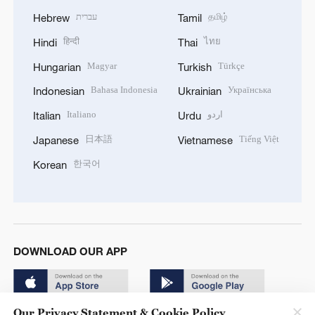
עברית
தமிழ்
Hebrew
Tamil
हिन्दी
ไทย
Hindi
Thai
Magyar
Türkçe
Hungarian
Turkish
Bahasa Indonesia
Українська
Indonesian
Ukrainian
Italiano
اردو
Italian
Urdu
日本語
Tiếng Việt
Japanese
Vietnamese
한국어
Korean
DOWNLOAD OUR APP
Our Privacy Statement & Cookie Policy