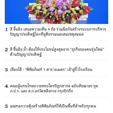
สี จิ้นผิง เสนอความเห็น 4 ข้อ ร่วมมือกันสร้างระบบการบริหาร
1
ปัญญาประดิษฐ์โลกที่ยุติธรรมและสมเหตุสมผล
สี จิ้นผิง ย้ำ ต้องใช้ประโยชน์สูงสุดจาก "ธุรกิจของคนรุ่นใหม่"
2
ด้านปัญญาประดิษฐ์
เซี่ยงไฮ้ : "พิพิธภัณฑ์ 1 ตารางเมตร" เข้าสู่รั้วโรงเรียน
3
คณะผู้แทนไทยถวายพระไตรปิฎกสากล ฉบับสัชฌายะ ชุด
4
ภ.ป.ร. และ ส.ก.แก่วัดหลิงกวง กรุงปักกิ่ง
มณฑลกวางตุ้งสร้างพิพิธภัณฑ์ให้เป็นพื้นที่สำหรับทุกคน
5