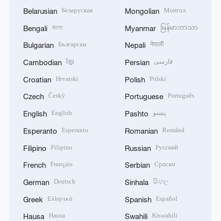
Беларуская
Монгол
Belarusian
Mongolian
বাংলা
မြန်မာဘာသာ
Bengali
Myanmar
Български
नेपाली
Bulgarian
Nepali
ខ្មែរ
فارسی
Cambodian
Persian
Hrvatski
Polski
Croatian
Polish
Český
Português
Czech
Portuguese
English
پښتو
English
Pashto
Esperanto
Română
Esperanto
Romanian
Filipino
Русский
Filipino
Russian
Français
Српски
French
Serbian
Deutsch
සිංහල
German
Sinhala
Ελληνικά
Español
Greek
Spanish
Hausa
Kiswahili
Hausa
Swahili