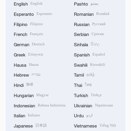
English
پښتو
English
Pashto
Esperanto
Română
Esperanto
Romanian
Filipino
Русский
Filipino
Russian
Français
Српски
French
Serbian
Deutsch
සිංහල
German
Sinhala
Ελληνικά
Español
Greek
Spanish
Hausa
Kiswahili
Hausa
Swahili
עברית
தமிழ்
Hebrew
Tamil
हिन्दी
ไทย
Hindi
Thai
Magyar
Türkçe
Hungarian
Turkish
Bahasa Indonesia
Українська
Indonesian
Ukrainian
Italiano
اردو
Italian
Urdu
日本語
Tiếng Việt
Japanese
Vietnamese