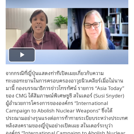
Play
จากกรณีที่ญี่ปุ่นแสดงท่าทีเปิดเผยเกี่ยวกับความ
Video
ทะเยอทะยานในการครอบครองอาวุธนิวเคลียร์เมื่อไม่นาน
มานี้ กองบรรณาธิการข่าวโทรทัศน์ รายการ “Asia Today”
ของ CMG ได้สัมภาษณ์พิเศษซูซี สไนเดอร์ (Susi Snyder)
ผู้อำนวยการโครงการขององค์กร “International
Campaign to Abolish Nuclear Weapons” ซึ่งได้
ประณามอย่างรุนแรงต่อการท้าทายระเบียบระหว่างประเทศ
หลังสงครามของญี่ปุ่นอย่างเปิดเผย สไนเดอร์ระบุว่า
องค์กร “International Campaign to Abolish Nuclear