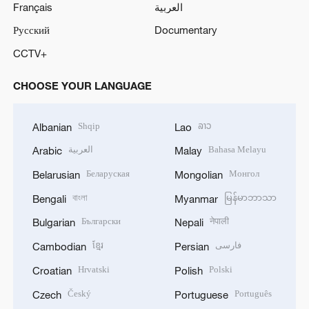
Français
العربية
Русский
Documentary
CCTV+
CHOOSE YOUR LANGUAGE
Shqip
ລາວ
Albanian
Lao
العربية
Bahasa Melayu
Arabic
Malay
Беларуская
Монгол
Belarusian
Mongolian
বাংলা
မြန်မာဘာသာ
Bengali
Myanmar
Български
नेपाली
Bulgarian
Nepali
ខ្មែរ
فارسی
Cambodian
Persian
Hrvatski
Polski
Croatian
Polish
Český
Português
Czech
Portuguese