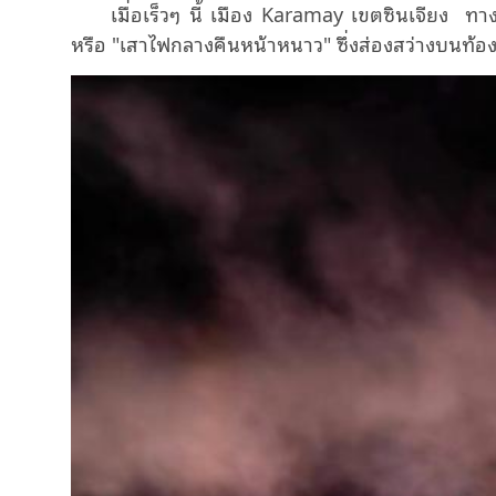
เมื่อเร็วๆ นี้ เมือง Karamay เขตซินเจียง ท
หรือ "เสาไฟกลางคืนหน้าหนาว" ซึ่งส่องสว่างบนท้