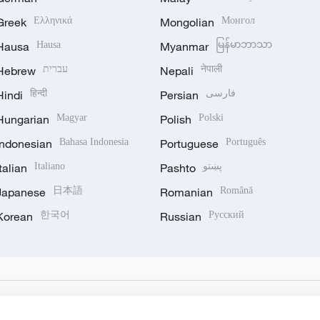
Greek
Ελληνικά
Mongolian
Монгол
Hausa
Hausa
Myanmar
မြန်မာဘာသာ
Hebrew
עברית
Nepali
नेपाली
Hindi
हिन्दी
Persian
فارسی
Hungarian
Magyar
Polish
Polski
Indonesian
Bahasa Indonesia
Portuguese
Português
Italian
Italiano
Pashto
پښتو
Japanese
日本語
Romanian
Română
Korean
한국어
Russian
Русский