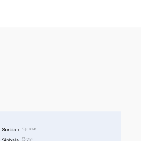
Serbian
Српски
Sinhala
සිංහල