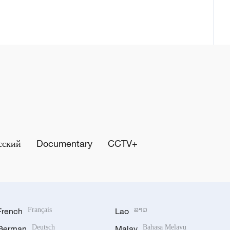
сский
Documentary
CCTV+
French
Français
Lao
ລາວ
German
Deutsch
Malay
Bahasa Melayu