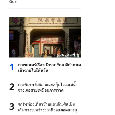
หิมะ
1
ภาพยนตร์เรื่อง Dear You มีกำหนด
เข้าฉายในไต้หวัน
2
เขตพิเศษลิ่วจือ มณฑลกุ้ยโจว:แม่น้ำ
จางเคอสวยเหมือนภาพวาด
3
รถไฟท่องเที่ยวข้ามแดนจีน-รัสเซีย
เส้นทางระหว่างวลาดิวอสตอคและสุย