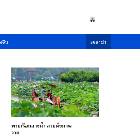
งจีน
search
พายเรือกลางน้ำ สวยดั่งภาพ
วาด