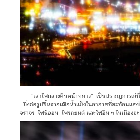
"เสาไฟกลางคืนหน้าหนาว" เป็นปรากฏการณ์ท
ซึ่งก่อรูปขึ้นจากผลึกน้ำแข็งในอากาศที่สะท้อ
จราจร ไฟนีออน ไฟรถยนต์ และไฟอื่น ๆ ในเมืองจะถูกเป