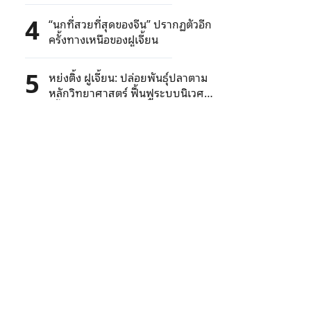
เฟินเหอ เริ่มทดลองเดินรถ
4
“นกที่สวยที่สุดของจีน” ปรากฏตัวอีก
ครั้งทางเหนือของฝูเจี้ยน
5
หย่งติ้ง ฝูเจี้ยน: ปล่อยพันธุ์ปลาตาม
หลักวิทยาศาสตร์ ฟื้นฟูระบบนิเวศ
“น้ำใสปลาอุดม” หนุนฟื้นฟูชนบท