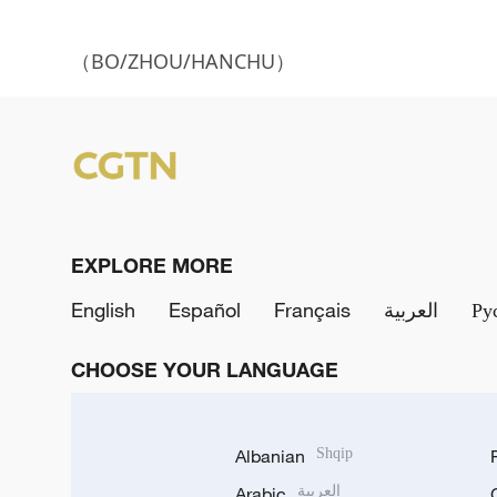
（BO/ZHOU/HANCHU）
EXPLORE MORE
English
Español
Français
العربية
Ру
CHOOSE YOUR LANGUAGE
Albanian
Shqip
Arabic
العربية