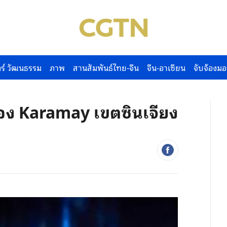
ร์ วัฒนธรรม
ภาพ
สานสัมพันธ์ไทย-จีน
จีน-อาเซียน
จับจ้องมอ
ือง Karamay เขตซินเจียง