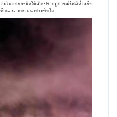
างตะวันตกของจีนได้เกิดปรากฏการณ์รัศมีน้ำแข็ง
องฟ้าและสวยงามน่าประทับใจ