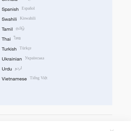
Spanish
Español
Swahili
Kiswahili
Tamil
தமிழ்
Thai
ไทย
Turkish
Türkçe
Ukrainian
Українська
Urdu
اردو
Vietnamese
Tiếng Việt