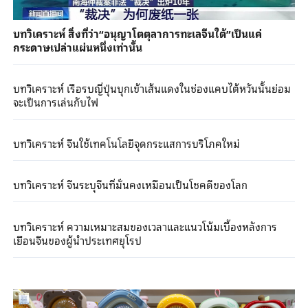
บทวิเคราะห์ สิ่งที่ว่า“อนุญาโตตุลาการทะเลจีนใต้”เป็นแค่
กระดาษเปล่าแผ่นหนึ่งเท่านั้น
บทวิเคราะห์ เรือรบญี่ปุ่นบุกเข้าเส้นแดงในช่องแคบไต้หวันนั้นย่อม
จะเป็นการเล่นกับไฟ
บทวิเคราะห์ จีนใช้เทคโนโลยีจุดกระแสการบริโภคใหม่
บทวิเคราะห์ จีนระบุจีนที่มั่นคงเหมือนเป็นโชคดีของโลก
บทวิเคราะห์ ความเหมาะสมของเวลาและแนวโน้มเบื้องหลังการ
เยือนจีนของผู้นำประเทศยุโรป