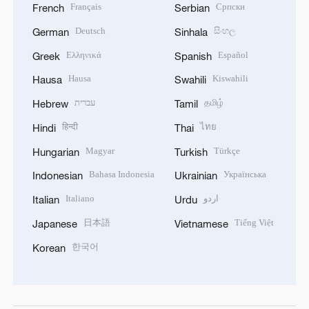
Français
Српски
French
Serbian
Deutsch
සිංහල
German
Sinhala
Ελληνικά
Español
Greek
Spanish
Hausa
Kiswahili
Hausa
Swahili
עברית
தமிழ்
Hebrew
Tamil
हिन्दी
ไทย
Hindi
Thai
Magyar
Türkçe
Hungarian
Turkish
Bahasa Indonesia
Українська
Indonesian
Ukrainian
Italiano
اردو
Italian
Urdu
日本語
Tiếng Việt
Japanese
Vietnamese
한국어
Korean