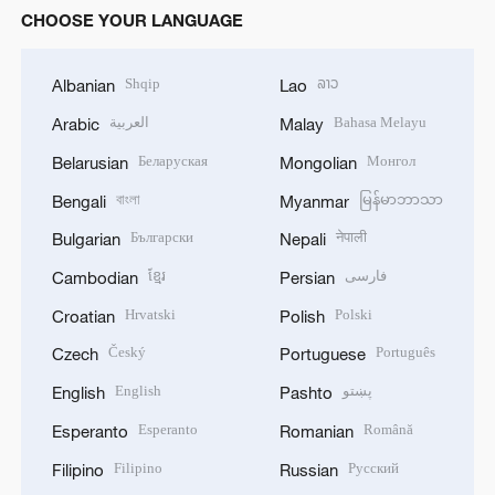
CHOOSE YOUR LANGUAGE
Shqip
ລາວ
Albanian
Lao
العربية
Bahasa Melayu
Arabic
Malay
Беларуская
Монгол
Belarusian
Mongolian
বাংলা
မြန်မာဘာသာ
Bengali
Myanmar
Български
नेपाली
Bulgarian
Nepali
ខ្មែរ
فارسی
Cambodian
Persian
Hrvatski
Polski
Croatian
Polish
Český
Português
Czech
Portuguese
English
پښتو
English
Pashto
Esperanto
Română
Esperanto
Romanian
Filipino
Русский
Filipino
Russian