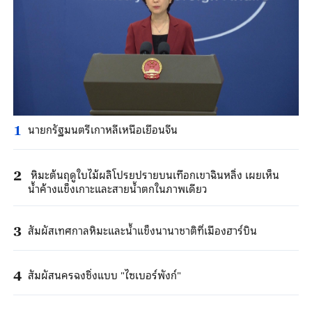
นายกรัฐมนตรีเกาหลีเหนือเยือนจีน
1
หิมะต้นฤดูใบไม้ผลิโปรยปรายบนเทือกเขาฉินหลิ่ง เผยเห็น
2
น้ำค้างแข็งเกาะและสายน้ำตกในภาพเดียว
สัมผัสเทศกาลหิมะและน้ำแข็งนานาชาติที่เมืองฮาร์บิน
3
สัมผัสนครฉงชิ่งแบบ "ไซเบอร์พังก์"
4