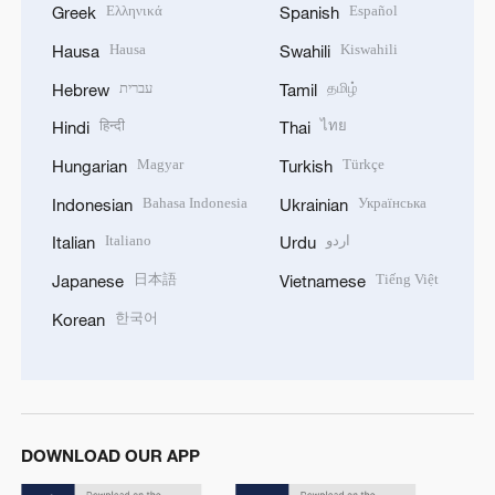
Ελληνικά
Español
Greek
Spanish
Hausa
Kiswahili
Hausa
Swahili
עברית
தமிழ்
Hebrew
Tamil
हिन्दी
ไทย
Hindi
Thai
Magyar
Türkçe
Hungarian
Turkish
Bahasa Indonesia
Українська
Indonesian
Ukrainian
Italiano
اردو
Italian
Urdu
日本語
Tiếng Việt
Japanese
Vietnamese
한국어
Korean
DOWNLOAD OUR APP