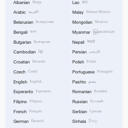
Shqip
ລາວ
Albanian
Lao
العربية
Bahasa Melayu
Arabic
Malay
Беларуская
Монгол
Belarusian
Mongolian
বাংলা
မြန်မာဘာသာ
Bengali
Myanmar
Български
नेपाली
Bulgarian
Nepali
ខ្មែរ
فارسی
Cambodian
Persian
Hrvatski
Polski
Croatian
Polish
Český
Português
Czech
Portuguese
English
پښتو
English
Pashto
Esperanto
Română
Esperanto
Romanian
Filipino
Русский
Filipino
Russian
Français
Српски
French
Serbian
Deutsch
සිංහල
German
Sinhala