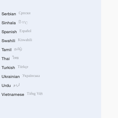
Serbian
Српски
Sinhala
සිංහල
Spanish
Español
Swahili
Kiswahili
Tamil
தமிழ்
Thai
ไทย
Turkish
Türkçe
Ukrainian
Українська
Urdu
اردو
Vietnamese
Tiếng Việt