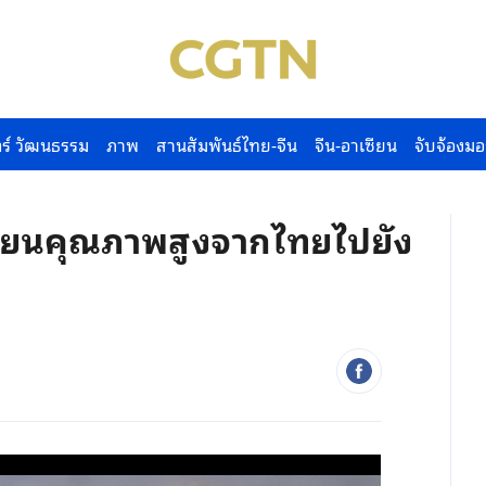
ร์ วัฒนธรรม
ภาพ
สานสัมพันธ์ไทย-จีน
จีน-อาเซียน
จับจ้องมอ
รียนคุณภาพสูงจากไทยไปยัง