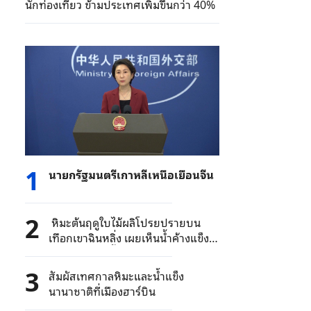
นักท่องเที่ยว ข้ามประเทศเพิ่มขึ้นกว่า 40%
1
นายกรัฐมนตรีเกาหลีเหนือเยือนจีน
2
หิมะต้นฤดูใบไม้ผลิโปรยปรายบน
เทือกเขาฉินหลิ่ง เผยเห็นน้ำค้างแข็ง
เกาะและสายน้ำตกในภาพเดียว
3
สัมผัสเทศกาลหิมะและน้ำแข็ง
นานาชาติที่เมืองฮาร์บิน