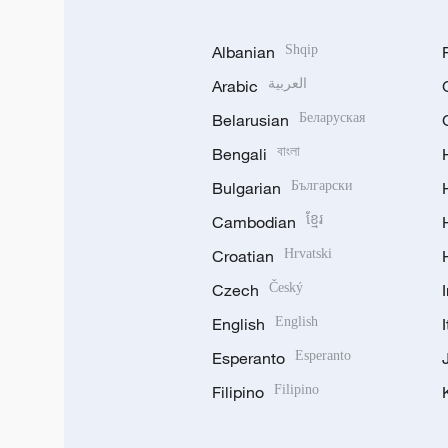
Albanian
Shqip
Arabic
العربية
Belarusian
Беларуская
Bengali
বাংলা
Bulgarian
Български
Cambodian
ខ្មែរ
Croatian
Hrvatski
Czech
Český
English
English
Esperanto
Esperanto
Filipino
Filipino