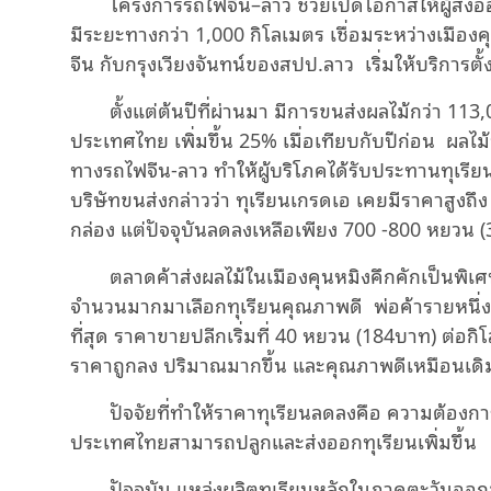
โครงการรถไฟจีน–ลาว ช่วยเปิดโอกาสให้ผู้ส่งออ
Video
มีระยะทางกว่า 1,000 กิโลเมตร เชื่อมระหว่างเมื
จีน กับกรุงเวียงจันทน์ของสปป.ลาว เริ่มให้บริการต
ตั้งแต่ต้นปีที่ผ่านมา มีการขนส่งผลไม้กว่า 1
ประเทศไทย เพิ่มขึ้น 25% เมื่อเทียบกับปีก่อน ผลไม้ห
ทางรถไฟจีน-ลาว ทำให้ผู้บริโภคได้รับประทานทุเร
บริษัทขนส่งกล่าวว่า ทุเรียนเกรดเอ เคยมีราคาสูงถ
กล่อง แต่ปัจจุบันลดลงเหลือเพียง 700 -800 หยวน (
ตลาดค้าส่งผลไม้ในเมืองคุนหมิงคึกคักเป็นพิเศษ
จำนวนมากมาเลือกทุเรียนคุณภาพดี พ่อค้ารายหนึ่
ที่สุด ราคาขายปลีกเริ่มที่ 40 หยวน (184บาท) ต่อกิ
ราคาถูกลง ปริมาณมากขึ้น และคุณภาพดีเหมือนเดิ
ปัจจัยที่ทำให้ราคาทุเรียนลดลงคือ ความต้องการ
ประเทศไทยสามารถปลูกและส่งออกทุเรียนเพิ่มขึ้น
ปัจจุบัน แหล่งผลิตทุเรียนหลักในภาคตะวันออกข