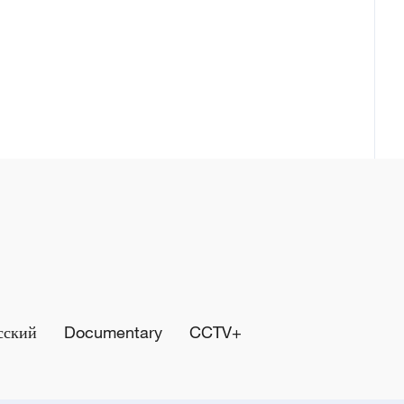
сский
Documentary
CCTV+