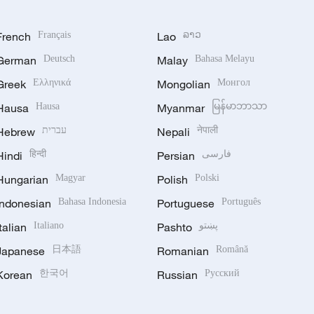
French
Français
Lao
ລາວ
German
Deutsch
Malay
Bahasa Melayu
Greek
Ελληνικά
Mongolian
Монгол
Hausa
Hausa
Myanmar
မြန်မာဘာသာ
Hebrew
עברית
Nepali
नेपाली
Hindi
हिन्दी
Persian
فارسی
Hungarian
Magyar
Polish
Polski
Indonesian
Bahasa Indonesia
Portuguese
Português
Italian
Italiano
Pashto
پښتو
Japanese
日本語
Romanian
Română
Korean
한국어
Russian
Русский