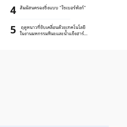
4
สัมผัสนครฉงชิ่งแบบ "ไซเบอร์พังก์"
5
ฤดูหนาวที่ขับเคลื่อนด้วยเทคโนโลยี
ในงานมหกรรมหิมะและน้ำแข็งฮาร์
บิน