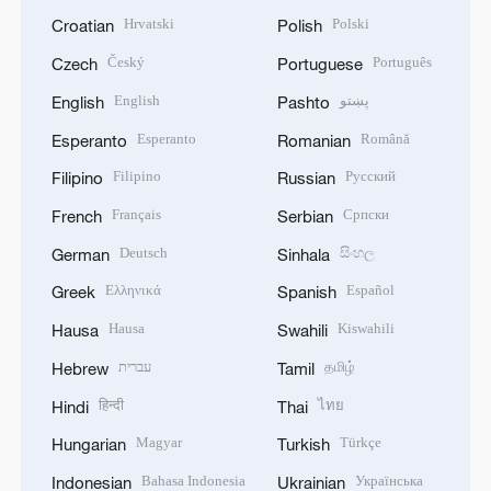
Hrvatski
Polski
Croatian
Polish
Český
Português
Czech
Portuguese
English
پښتو
English
Pashto
Esperanto
Română
Esperanto
Romanian
Filipino
Русский
Filipino
Russian
Français
Српски
French
Serbian
Deutsch
සිංහල
German
Sinhala
Ελληνικά
Español
Greek
Spanish
Hausa
Kiswahili
Hausa
Swahili
עברית
தமிழ்
Hebrew
Tamil
हिन्दी
ไทย
Hindi
Thai
Magyar
Türkçe
Hungarian
Turkish
Bahasa Indonesia
Українська
Indonesian
Ukrainian