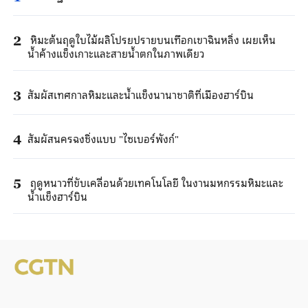
หิมะต้นฤดูใบไม้ผลิโปรยปรายบนเทือกเขาฉินหลิ่ง เผยเห็น
2
น้ำค้างแข็งเกาะและสายน้ำตกในภาพเดียว
สัมผัสเทศกาลหิมะและน้ำแข็งนานาชาติที่เมืองฮาร์บิน
3
สัมผัสนครฉงชิ่งแบบ "ไซเบอร์พังก์"
4
ฤดูหนาวที่ขับเคลื่อนด้วยเทคโนโลยี ในงานมหกรรมหิมะและ
5
น้ำแข็งฮาร์บิน