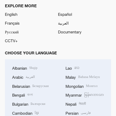
EXPLORE MORE
English
Español
Français
العربية
Русский
Documentary
CCTV+
CHOOSE YOUR LANGUAGE
Shqip
ລາວ
Albanian
Lao
العربية
Bahasa Melayu
Arabic
Malay
Беларуская
Монгол
Belarusian
Mongolian
বাংলা
မြန်မာဘာသာ
Bengali
Myanmar
Български
नेपाली
Bulgarian
Nepali
ខ្មែរ
فارسی
Cambodian
Persian