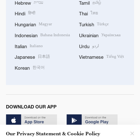
עברית
தமிழ்
Hebrew
Tamil
हिन्दी
ไทย
Hindi
Thai
Magyar
Türkçe
Hungarian
Turkish
Bahasa Indonesia
Українська
Indonesian
Ukrainian
Italiano
اردو
Italian
Urdu
日本語
Tiếng Việt
Japanese
Vietnamese
한국어
Korean
DOWNLOAD OUR APP
Our Privacy Statement & Cookie Policy