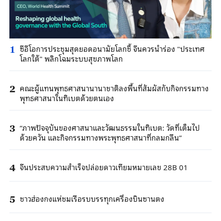
ซีอีโอการประชุมสุดยอดอนามัยโลกชี้ จีนควรนําร่อง "ประเทศ
1
โลกใต้" พลิกโฉมระบบสุขภาพโลก
คณะผู้แทนพุทธศาสนานานาชาติลงพื้นที่สัมผัสกับกิจกรรมทาง
2
พุทธศาสนาในทิเบตด้วยตนเอง
“ภาพปัจจุบันของศาสนาและวัฒนธรรมในทิเบต: วัดที่เต็มไป
3
ด้วยควัน และกิจกรรมทางพระพุทธศาสนาที่กลมกลืน”
จีนประสบความสําเร็จปล่อยดาวเทียมหมายเลข 28B 01
4
ชาวฮ่องกงแห่ชมเรือรบบรรทุกเครื่องบินซานตง
5