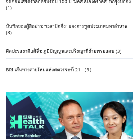
จัดคอนเสิร์ตรำลึกครบรอบ 100 ปี ‘มิคิส ธีโอโดราคิส’ ที่กรุงปักกิ่ง
(1)
บันทึกของผู้สื่อข่าว: “เวลาปักกิ่ง” ของการทูตประเทศมหาอำนาจ
(3)
ศิลปะรสชาติแต้จิ๋ว: ภูมิปัญญาและปรัชญาที่ข้ามพรมแดน (3)
BRI เส้นทางสายไหมแห่งศตวรรษที่ 21 （3）