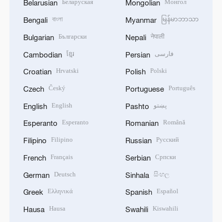
Беларуская
Монгол
Belarusian
Mongolian
বাংলা
မြန်မာဘာသာ
Bengali
Myanmar
Български
नेपाली
Bulgarian
Nepali
ខ្មែរ
فارسی
Cambodian
Persian
Hrvatski
Polski
Croatian
Polish
Český
Português
Czech
Portuguese
English
پښتو
English
Pashto
Esperanto
Română
Esperanto
Romanian
Filipino
Русский
Filipino
Russian
Français
Српски
French
Serbian
Deutsch
සිංහල
German
Sinhala
Ελληνικά
Español
Greek
Spanish
Hausa
Kiswahili
Hausa
Swahili