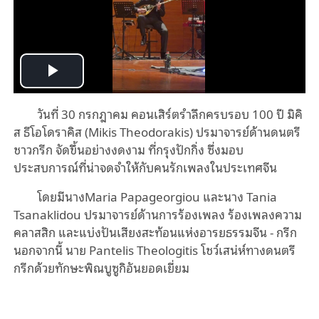
Play
วันที่ 30 กรกฎาคม คอนเสิร์ตรำลึกครบรอบ 100 ปี มิคิ
Video
ส ธีโอโดราคิส (Mikis Theodorakis) ปรมาจารย์ด้านดนตรี
ชาวกรีก
จัด
ขึ้น
อย่างงดงาม
ที่กรุงปักกิ่ง ซึ่งมอบ
ประสบการณ์ที่น่าจดจำให้กับคนรักเพลงในประเทศจีน
โดยมีนางMaria Papageorgiou และนาง
Tania
Tsanaklidou ปรมาจารย์ด้านการร้องเพลง ร้องเพลงความ
คลาสสิ
ก
และแบ่งปันเสียงสะท้อน
แห่ง
อารยธรรมจีน - กรีก
นอกจากนี้ นาย
Pantelis Theologitis โชว์เสน่ห์ทางดนตรี
กรีกด้วยทักษะพิณบูซูกิอันยอดเยี่ยม