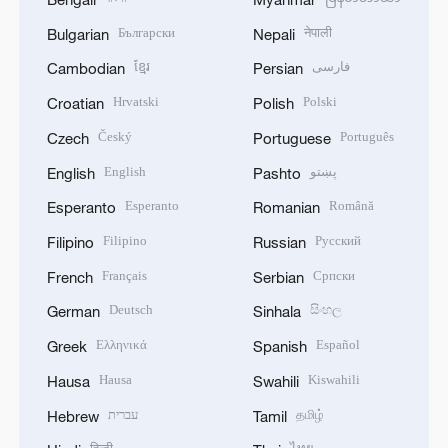
Български
नेपाली
Bulgarian
Nepali
ខ្មែរ
فارسی
Cambodian
Persian
Hrvatski
Polski
Croatian
Polish
Český
Português
Czech
Portuguese
English
پښتو
English
Pashto
Esperanto
Română
Esperanto
Romanian
Filipino
Русский
Filipino
Russian
Français
Српски
French
Serbian
Deutsch
සිංහල
German
Sinhala
Ελληνικά
Español
Greek
Spanish
Hausa
Kiswahili
Hausa
Swahili
עברית
தமிழ்
Hebrew
Tamil