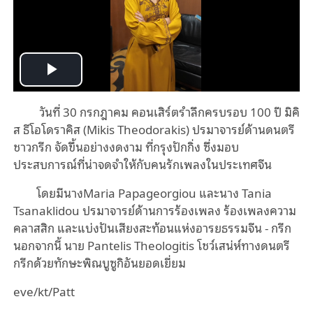
Play
วันที่ 30 กรกฎาคม คอนเสิร์ตรำลึกครบรอบ 100 ปี มิคิ
Video
ส ธีโอโดราคิส (Mikis Theodorakis) ปรมาจารย์ด้านดนตรี
ชาวกรีก
จัด
ขึ้น
อย่างงดงาม
ที่กรุงปักกิ่ง ซึ่งมอบ
ประสบการณ์ที่น่าจดจำให้กับคนรักเพลงในประเทศจีน
โดยมีนางMaria Papageorgiou และนาง
Tania
Tsanaklidou ปรมาจารย์ด้านการร้องเพลง ร้องเพลงความ
คลาสสิ
ก
และแบ่งปันเสียงสะท้อน
แห่ง
อารยธรรมจีน - กรีก
นอกจากนี้ นาย
Pantelis Theologitis โชว์เสน่ห์ทางดนตรี
กรีกด้วยทักษะพิณบูซูกิอันยอดเยี่ยม
eve/kt/Patt