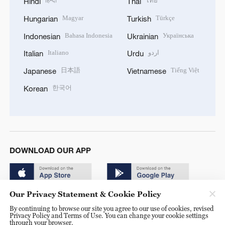
हिन्दी
ไทย
Hindi
Thai
Magyar
Türkçe
Hungarian
Turkish
Bahasa Indonesia
Українська
Indonesian
Ukrainian
Italiano
اردو
Italian
Urdu
日本語
Tiếng Việt
Japanese
Vietnamese
한국어
Korean
DOWNLOAD OUR APP
Our Privacy Statement & Cookie Policy
By continuing to browse our site you agree to our use of cookies, revised
Privacy Policy and Terms of Use. You can change your cookie settings
through your browser.
© China Radio International.CRI. All Rights Reserved. 16A