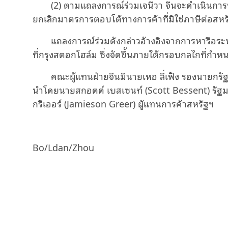
(2) ตามแถลงการณ์ร่วมเจนีวา จีนจะดำเนินการหร
ยกเลิกมาตรการตอบโต้ทางการค้าที่มิใช่ภาษีต่อสหร
แถลงการณ์ร่วมดังกล่าวอ้างอิงจากการหารือร
ที่กรุงสตอกโฮล์ม ซึ่งจัดขึ้นภายใต้กรอบกลไกที่ก
คณะผู้แทนฝ่ายจีนมีนายเหอ ลี่เฟิง รองนายกร
นำโดยนายสกอตต์ เบสเซนท์ (Scott Bessent) รัฐม
กรีเออร์ (Jamieson Greer) ผู้แทนการค้าสหรัฐฯ
Bo/Ldan/Zhou