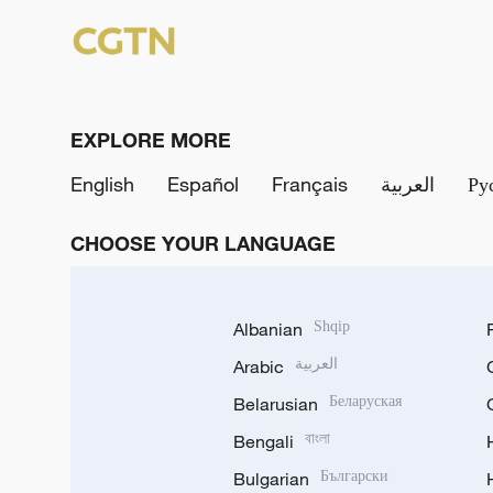
EXPLORE MORE
English
Español
Français
العربية
Ру
CHOOSE YOUR LANGUAGE
Albanian
Shqip
Arabic
العربية
Belarusian
Беларуская
Bengali
বাংলা
Bulgarian
Български