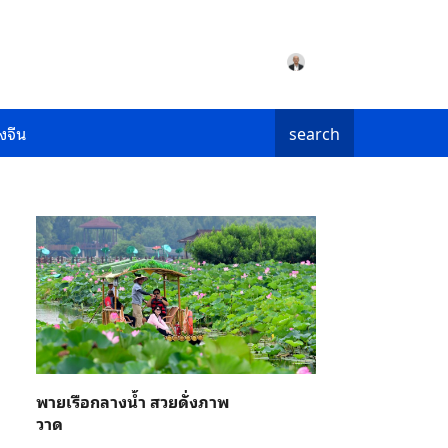
งจีน
search
พายเรือกลางน้ำ สวยดั่งภาพ
วาด