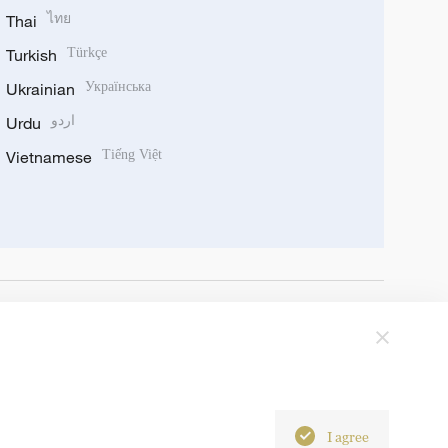
Thai
ไทย
Turkish
Türkçe
Ukrainian
Українська
Urdu
اردو
Vietnamese
Tiếng Việt
I agree