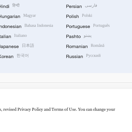
Hindi
हिन्दी
Persian
فارسی
Hungarian
Magyar
Polish
Polski
Indonesian
Bahasa Indonesia
Portuguese
Português
Italian
Italiano
Pashto
پښتو
Japanese
日本語
Romanian
Română
Korean
한국어
Russian
Русский
es, revised Privacy Policy and Terms of Use. You can change your
hijingshan Road, Beijing, China. 100040