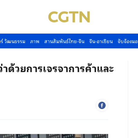
ร์ วัฒนธรรม
ภาพ
สานสัมพันธ์ไทย-จีน
จีน-อาเซียน
จับจ้องมอ
ว่าด้วยการเจรจาการค้าและ