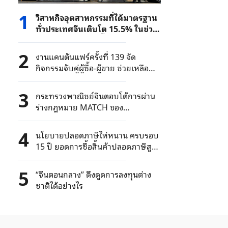
1
วิสาหกิจอุตสาหกรรมที่ได้มาตรฐาน
ทั่วประเทศจีนเติบโต 15.5% ในช่วง
ไตรมาสแรกของปีนี้
2
งานแคนตันแฟร์ครั้งที่ 139 จัด
กิจกรรมจับคู่ผู้ซื้อ-ผู้ขาย ช่วยเหลือ
ภาคธุรกิจขยายตลาด
3
กระทรวงพาณิชย์จีนตอบโต้การผ่าน
ร่างกฎหมาย MATCH ของ
สหรัฐฯ และกฏหมายอื่นๆ : ยืนหยัด
ปกป้องสิทธิ์และผลประโยชน์อันชอบ
4
นโยบายปลอดภาษีไห่หนาน ครบรอบ
ธรรมของวิสาหกิจจีน
15 ปี ยอดการซื้อสิ้นค้าปลอดภาษีสูง
ถึง 286,400 ล้านหยวน
5
“จีนตอนกลาง” ดึงดูดการลงทุนต่าง
ชาติได้อย่างไร