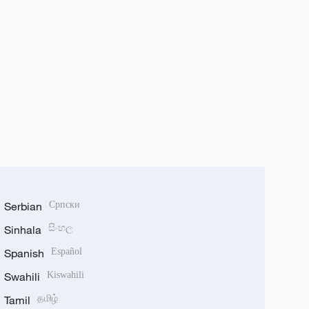
Serbian
Српски
Sinhala
සිංහල
Spanish
Español
Swahili
Kiswahili
Tamil
தமிழ்