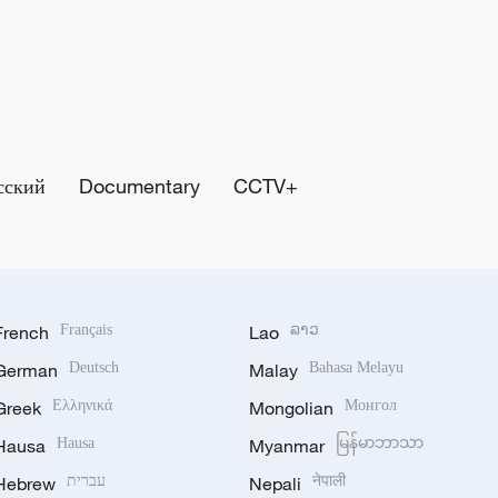
сский
Documentary
CCTV+
French
Français
Lao
ລາວ
German
Deutsch
Malay
Bahasa Melayu
Greek
Ελληνικά
Mongolian
Монгол
Hausa
Hausa
Myanmar
မြန်မာဘာသာ
Hebrew
עברית
Nepali
नेपाली