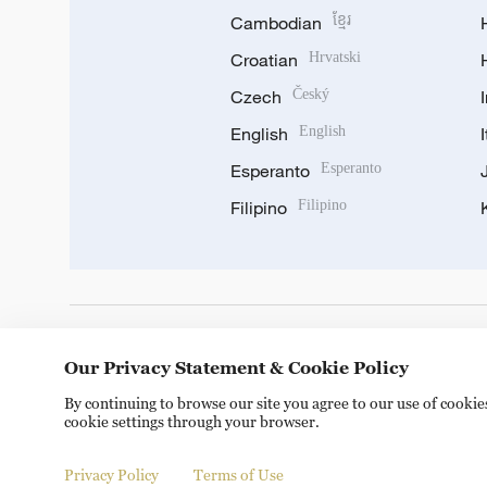
Cambodian
ខ្មែរ
Croatian
Hrvatski
Czech
Český
English
English
Esperanto
Esperanto
Filipino
Filipino
DOWNLOAD OUR APP
Our Privacy Statement & Cookie Policy
By continuing to browse our site you agree to our use of cooki
cookie settings through your browser.
Privacy Policy
Terms of Use
© China Radio International.CRI. All Rights Reserved. 16A S