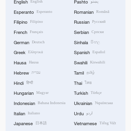
English
پښتو
English
Pashto
Esperanto
Română
Esperanto
Romanian
Filipino
Русский
Filipino
Russian
Français
Српски
French
Serbian
Deutsch
සිංහල
German
Sinhala
Ελληνικά
Español
Greek
Spanish
Hausa
Kiswahili
Hausa
Swahili
עברית
தமிழ்
Hebrew
Tamil
हिन्दी
ไทย
Hindi
Thai
Magyar
Türkçe
Hungarian
Turkish
Bahasa Indonesia
Українська
Indonesian
Ukrainian
Italiano
اردو
Italian
Urdu
日本語
Tiếng Việt
Japanese
Vietnamese