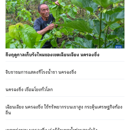
ถึงฤดูกาลเก็บรังไหมของเขตเฉียนเจียง นครฉงชิ่ง
จิบชาชมการแสดงที่โรงน้ำชา นครฉงชิ่ง
นครฉงชิ่ง เชื่อมโยงทั่วโลก
เฉียนเจียง นครฉงชิ่ง ใช้ทรัพยากรบนเขาสูง กระตุ้นเศรษฐกิจท้อง
ถิ่น
เขตหย่งชวน นครฉงชิ่ง เร่งกู้ภัยเหตุน้ำท่วมสุดกำลัง