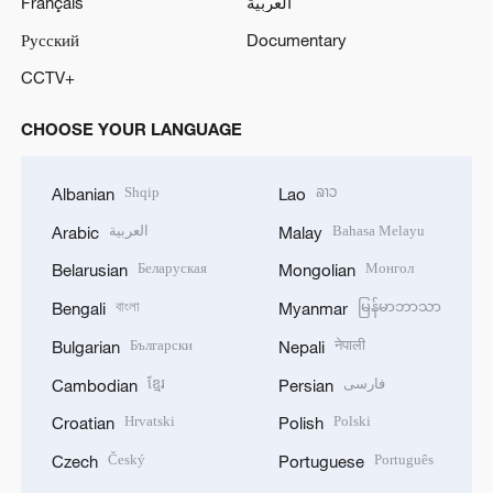
Français
العربية
Русский
Documentary
CCTV+
CHOOSE YOUR LANGUAGE
Shqip
ລາວ
Albanian
Lao
العربية
Bahasa Melayu
Arabic
Malay
Беларуская
Монгол
Belarusian
Mongolian
বাংলা
မြန်မာဘာသာ
Bengali
Myanmar
Български
नेपाली
Bulgarian
Nepali
ខ្មែរ
فارسی
Cambodian
Persian
Hrvatski
Polski
Croatian
Polish
Český
Português
Czech
Portuguese