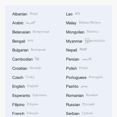
Shqip
ລາວ
Albanian
Lao
العربية
Bahasa Melayu
Arabic
Malay
Беларуская
Монгол
Belarusian
Mongolian
বাংলা
မြန်မာဘာသာ
Bengali
Myanmar
Български
नेपाली
Bulgarian
Nepali
ខ្មែរ
فارسی
Cambodian
Persian
Hrvatski
Polski
Croatian
Polish
Český
Português
Czech
Portuguese
English
پښتو
English
Pashto
Esperanto
Română
Esperanto
Romanian
Filipino
Русский
Filipino
Russian
Français
Српски
French
Serbian