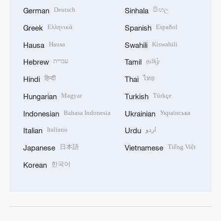
Deutsch
සිංහල
German
Sinhala
Ελληνικά
Español
Greek
Spanish
Hausa
Kiswahili
Hausa
Swahili
עברית
தமிழ்
Hebrew
Tamil
हिन्दी
ไทย
Hindi
Thai
Magyar
Türkçe
Hungarian
Turkish
Bahasa Indonesia
Українська
Indonesian
Ukrainian
Italiano
اردو
Italian
Urdu
日本語
Tiếng Việt
Japanese
Vietnamese
한국어
Korean