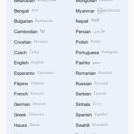
Belarusian
Mongolian
বাংলা
မြန်မာဘာသာ
Bengali
Myanmar
Български
नेपाली
Bulgarian
Nepali
ខ្មែរ
فارسی
Cambodian
Persian
Hrvatski
Polski
Croatian
Polish
Český
Português
Czech
Portuguese
English
پښتو
English
Pashto
Esperanto
Română
Esperanto
Romanian
Filipino
Русский
Filipino
Russian
Français
Српски
French
Serbian
Deutsch
සිංහල
German
Sinhala
Ελληνικά
Español
Greek
Spanish
Hausa
Kiswahili
Hausa
Swahili