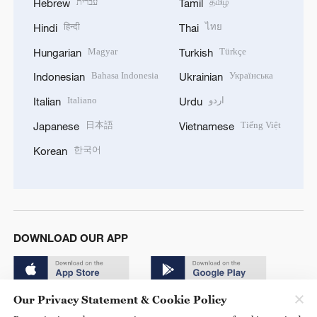
עברית
தமிழ்
Hebrew
Tamil
हिन्दी
ไทย
Hindi
Thai
Magyar
Türkçe
Hungarian
Turkish
Bahasa Indonesia
Українська
Indonesian
Ukrainian
Italiano
اردو
Italian
Urdu
日本語
Tiếng Việt
Japanese
Vietnamese
한국어
Korean
DOWNLOAD OUR APP
Our Privacy Statement & Cookie Policy