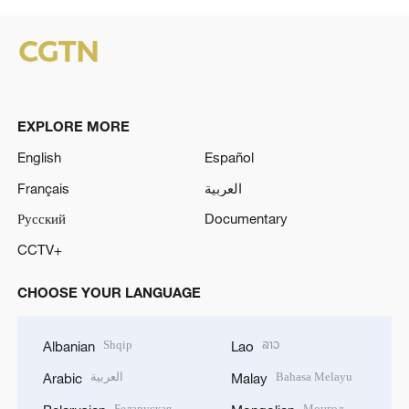
EXPLORE MORE
English
Español
Français
العربية
Русский
Documentary
CCTV+
CHOOSE YOUR LANGUAGE
Shqip
ລາວ
Albanian
Lao
العربية
Bahasa Melayu
Arabic
Malay
Беларуская
Монгол