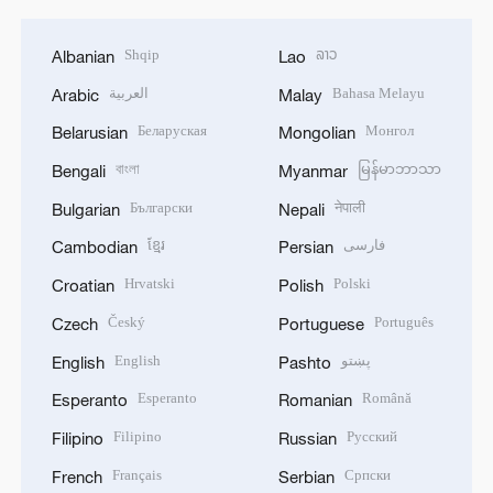
Shqip
ລາວ
Albanian
Lao
العربية
Bahasa Melayu
Arabic
Malay
Беларуская
Монгол
Belarusian
Mongolian
বাংলা
မြန်မာဘာသာ
Bengali
Myanmar
Български
नेपाली
Bulgarian
Nepali
ខ្មែរ
فارسی
Cambodian
Persian
Hrvatski
Polski
Croatian
Polish
Český
Português
Czech
Portuguese
English
پښتو
English
Pashto
Esperanto
Română
Esperanto
Romanian
Filipino
Русский
Filipino
Russian
Français
Српски
French
Serbian