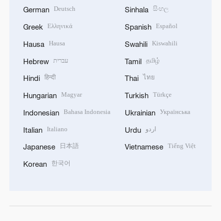
Deutsch
සිංහල
German
Sinhala
Ελληνικά
Español
Greek
Spanish
Hausa
Kiswahili
Hausa
Swahili
עברית
தமிழ்
Hebrew
Tamil
हिन्दी
ไทย
Hindi
Thai
Magyar
Türkçe
Hungarian
Turkish
Bahasa Indonesia
Українська
Indonesian
Ukrainian
Italiano
اردو
Italian
Urdu
日本語
Tiếng Việt
Japanese
Vietnamese
한국어
Korean