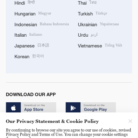
हिन्दी
ไทย
Hindi
Thai
Magyar
Türkçe
Hungarian
Turkish
Bahasa Indonesia
Українська
Indonesian
Ukrainian
Italiano
اردو
Italian
Urdu
日本語
Tiếng Việt
Japanese
Vietnamese
한국어
Korean
DOWNLOAD OUR APP
Our Privacy Statement & Cookie Policy
By continuing to browse our site you agree to our use of cookies, revised
Privacy Policy and Terms of Use. You can change your cookie settings