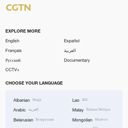
EXPLORE MORE
English
Español
Français
العربية
Русский
Documentary
CCTV+
CHOOSE YOUR LANGUAGE
Shqip
ລາວ
Albanian
Lao
العربية
Bahasa Melayu
Arabic
Malay
Беларуская
Монгол
Belarusian
Mongolian