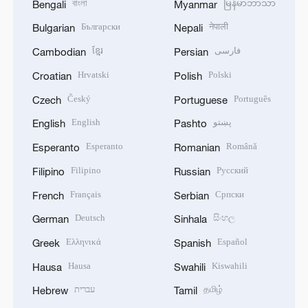
বাংলা
မြန်မာဘာသာ
Bengali
Myanmar
Български
नेपाली
Bulgarian
Nepali
ខ្មែរ
فارسی
Cambodian
Persian
Hrvatski
Polski
Croatian
Polish
Český
Português
Czech
Portuguese
English
پښتو
English
Pashto
Esperanto
Română
Esperanto
Romanian
Filipino
Русский
Filipino
Russian
Français
Српски
French
Serbian
Deutsch
සිංහල
German
Sinhala
Ελληνικά
Español
Greek
Spanish
Hausa
Kiswahili
Hausa
Swahili
עברית
தமிழ்
Hebrew
Tamil