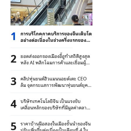
1
การบริโภคภาคบริการของจีนเติบโต
อย่างต่อเนื่องในช่วงครึ่งแรกของปี
2026 โดยมีมูลค่ารวมเกือบ 8.49
ล้านล้านหยวน
2
ยอดส่งออกของเมืองอี้อูทำสถิติสูงสุด
หลัง AI พลิกโฉมการค้าและเชื่อมผู้ซื้อ
ทั่วโลก
3
คลิปหุ่นยนต์ฮิวแมนนอยด์เตะ CEO
ล้ม จุดกระแสการพัฒนาหุ่นยนต์ยุค
ใหม่
4
บริษัทเทคโนโลยีจีน เป็นแรงขับ
เคลื่อนหลักของบริษัทที่มีมูลค่าตลาด
เกิน 1 แสนล้านหยวนในตลาดหุ้น A-
Share
5
ราคาบ้านมือสองในเมืองชั้นนำของจีน
ปรับเพิ่มขึ้นต่อเนื่องเป็นเดือนที่ 4 ใน