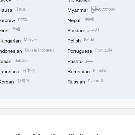
Hausa
Hausa
Myanmar
မြန်မာဘာသာ
Hebrew
עברית
Nepali
नेपाली
Hindi
हिन्दी
Persian
فارسی
Hungarian
Magyar
Polish
Polski
Indonesian
Bahasa Indonesia
Portuguese
Português
Italian
Italiano
Pashto
پښتو
Japanese
日本語
Romanian
Română
Korean
한국어
Russian
Русский