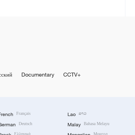
сский
Documentary
CCTV+
French
Français
Lao
ລາວ
German
Deutsch
Malay
Bahasa Melayu
Greek
Ελληνικά
Mongolian
Монгол