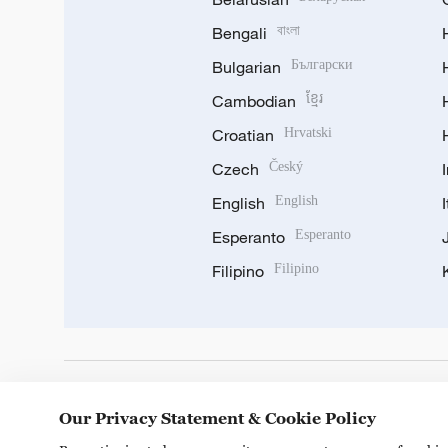
Bengali
বাংলা
Bulgarian
Български
Cambodian
ខ្មែរ
Croatian
Hrvatski
Czech
Český
English
English
Esperanto
Esperanto
Filipino
Filipino
DOWNLOAD OUR APP
Our Privacy Statement & Cookie Policy