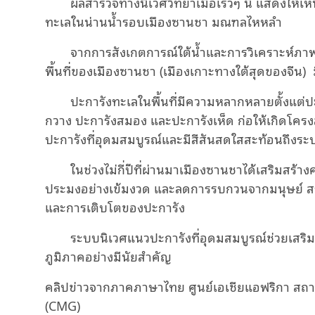
ผลสำรวจทางนิเวศวิทยาเมื่อเร็วๆ นี้ แสดงให้
Video
ทะเลในน่านน้ำรอบเมืองซานชา มณฑลไหหลำ
จากการสังเกตการณ์ใต้น้ำและการวิเคราะห์ภ
พื้นที่ของเมืองซานชา (เมืองเกาะทางใต้สุดของจีน) 
ปะการังทะเลในพื้นที่มีความหลากหลายตั้งแต่
กวาง ปะการังสมอง และปะการังเห็ด ก่อให้เกิดโคร
ปะการังที่อุดมสมบูรณ์และมีสีสันสดใสสะท้อนถึงระบบ
ในช่วงไม่กี่ปีที่ผ่านมาเมืองซานชาได้เสริมสร
ประมงอย่างเข้มงวด และลดการรบกวนจากมนุษย์ สร้
และการเติบโตของปะการัง
ระบบนิเวศแนวปะการังที่อุดมสมบูรณ์ช่วยเส
ภูมิภาคอย่างมีนัยสำคัญ
คลิปข่าวจากภาคภาษาไทย ศูนย์เอเชียแอฟริกา สถาน
(CMG)