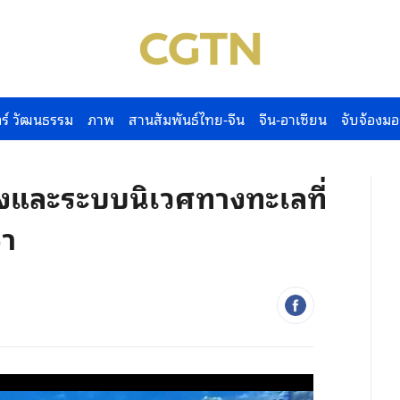
ร์ วัฒนธรรม
ภาพ
สานสัมพันธ์ไทย-จีน
จีน-อาเซียน
จับจ้องมอ
และระบบนิเวศทางทะเลที่
ชา