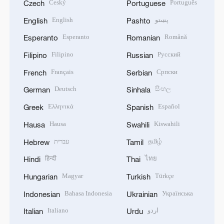
Český
Português
Czech
Portuguese
English
پښتو
English
Pashto
Esperanto
Română
Esperanto
Romanian
Filipino
Русский
Filipino
Russian
Français
Српски
French
Serbian
Deutsch
සිංහල
German
Sinhala
Ελληνικά
Español
Greek
Spanish
Hausa
Kiswahili
Hausa
Swahili
עברית
தமிழ்
Hebrew
Tamil
हिन्दी
ไทย
Hindi
Thai
Magyar
Türkçe
Hungarian
Turkish
Bahasa Indonesia
Українська
Indonesian
Ukrainian
Italiano
اردو
Italian
Urdu