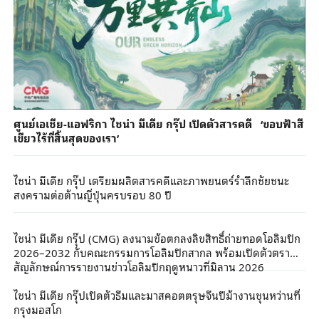
ศูนย์เอเชีย-แอฟริกา ไชน่า มีเดีย กรุ๊ป เปิดตัวสารคดี ‘ขอบฟ้าสี
เขียวไร้ที่สิ้นสุดของเรา’
ไชน่า มีเดีย กรุ๊ป เตรียมผลิตสารคดีและภาพยนตร์รำลึกชัยชนะ
สงครามต่อต้านญี่ปุ่นครบรอบ 80 ปี
ไชน่า มีเดีย กรุ๊ป (CMG) ลงนามข้อตกลงลิขสิทธิ์ถ่ายทอดโอลิมปิก
2026–2032 กับคณะกรรมการโอลิมปิกสากล พร้อมเปิดตัวตรา
สัญลักษณ์การรายงานข่าวโอลิมปิกฤดูหนาวที่มิลาน 2026
ไชน่า มีเดีย กรุ๊ปเปิดตัวธีมและมาสคอตตรุษจีนปีม้างานชุนหว่านที่
กรุงมอสโก