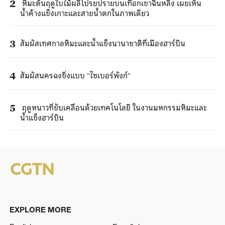
หิมะต้นฤดูใบไม้ผลิโปรยปรายบนเทือกเขาฉินหลิ่ง เผยเห็น
2
น้ำค้างแข็งเกาะและสายน้ำตกในภาพเดียว
สัมผัสเทศกาลหิมะและน้ำแข็งนานาชาติที่เมืองฮาร์บิน
3
สัมผัสนครฉงชิ่งแบบ "ไซเบอร์พังก์"
4
ฤดูหนาวที่ขับเคลื่อนด้วยเทคโนโลยี ในงานมหกรรมหิมะและ
5
น้ำแข็งฮาร์บิน
EXPLORE MORE