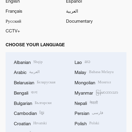
English
Español
Français
العربية
Русский
Documentary
CCTV+
CHOOSE YOUR LANGUAGE
Shqip
ລາວ
Albanian
Lao
العربية
Bahasa Melayu
Arabic
Malay
Беларуская
Монгол
Belarusian
Mongolian
বাংলা
မြန်မာဘာသာ
Bengali
Myanmar
Български
नेपाली
Bulgarian
Nepali
ខ្មែរ
فارسی
Cambodian
Persian
Hrvatski
Polski
Croatian
Polish