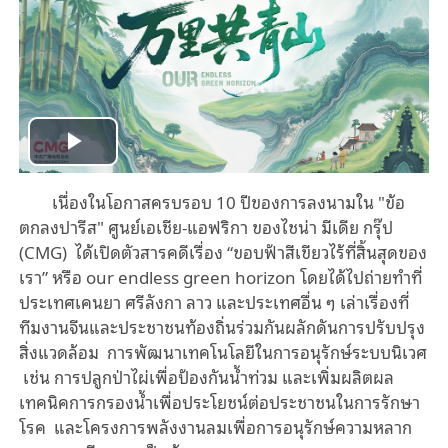
Play
เนื่องในโอกาสครบรอบ 10 ปีของการลงนามใน "ข้อ
Video
ตกลงปารีส" ศูนย์เอเชีย-แอฟริกา ของไชน่า มีเดีย กรุ๊ป
(CMG) ได้เปิดตัวสารคดีเรื่อง “ขอบฟ้าสีเขียวไร้ที่สิ้นสุดของ
เรา” หรือ our endless green horizon โดยได้ไปถ่ายทำที่
ประเทศเคนยา ศรีลังกา ลาว และประเทศอื่น ๆ เล่าเรื่องที่
ทีมงานจีนและประชาชนท้องถิ่นร่วมกันผลักดันการปรับปรุง
สิ่งแวดล้อม การพัฒนาเทคโนโลยีในการอนุรักษ์ระบบนิเวศ
เช่น การปลูกป่าไผ่เพื่อป้องกันน้ำท่วม และเพิ่มผลิตผล
เทคนิคการกรองน้ำเพื่อประโยชน์ต่อประชาชนในการรักษา
โรค และโครงการพลังงานลมเพื่อการอนุรักษ์ความหลาก