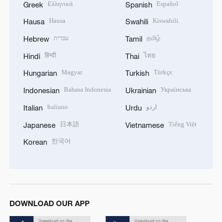
Ελληνικά
Español
Greek
Spanish
Hausa
Kiswahili
Hausa
Swahili
עברית
தமிழ்
Hebrew
Tamil
हिन्दी
ไทย
Hindi
Thai
Magyar
Türkçe
Hungarian
Turkish
Bahasa Indonesia
Українська
Indonesian
Ukrainian
Italiano
اردو
Italian
Urdu
日本語
Tiếng Việt
Japanese
Vietnamese
한국어
Korean
DOWNLOAD OUR APP