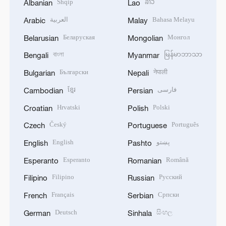
Shqip
ລາວ
Albanian
Lao
العربية
Bahasa Melayu
Arabic
Malay
Беларуская
Монгол
Belarusian
Mongolian
বাংলা
မြန်မာဘာသာ
Bengali
Myanmar
Български
नेपाली
Bulgarian
Nepali
ខ្មែរ
فارسی
Cambodian
Persian
Hrvatski
Polski
Croatian
Polish
Český
Português
Czech
Portuguese
English
پښتو
English
Pashto
Esperanto
Română
Esperanto
Romanian
Filipino
Русский
Filipino
Russian
Français
Српски
French
Serbian
Deutsch
සිංහල
German
Sinhala