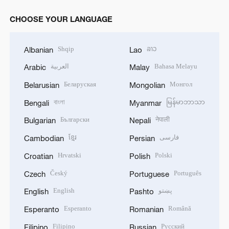
CHOOSE YOUR LANGUAGE
Shqip
ລາວ
Albanian
Lao
العربية
Bahasa Melayu
Arabic
Malay
Беларуская
Монгол
Belarusian
Mongolian
বাংলা
မြန်မာဘာသာ
Bengali
Myanmar
Български
नेपाली
Bulgarian
Nepali
ខ្មែរ
فارسی
Cambodian
Persian
Hrvatski
Polski
Croatian
Polish
Český
Português
Czech
Portuguese
English
پښتو
English
Pashto
Esperanto
Română
Esperanto
Romanian
Filipino
Русский
Filipino
Russian