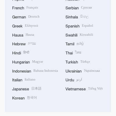
Français
Српски
French
Serbian
Deutsch
සිංහල
German
Sinhala
Ελληνικά
Español
Greek
Spanish
Hausa
Kiswahili
Hausa
Swahili
עברית
தமிழ்
Hebrew
Tamil
हिन्दी
ไทย
Hindi
Thai
Magyar
Türkçe
Hungarian
Turkish
Bahasa Indonesia
Українська
Indonesian
Ukrainian
Italiano
اردو
Italian
Urdu
日本語
Tiếng Việt
Japanese
Vietnamese
한국어
Korean