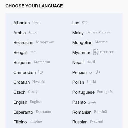
CHOOSE YOUR LANGUAGE
Shqip
ລາວ
Albanian
Lao
العربية
Bahasa Melayu
Arabic
Malay
Беларуская
Монгол
Belarusian
Mongolian
বাংলা
မြန်မာဘာသာ
Bengali
Myanmar
Български
नेपाली
Bulgarian
Nepali
ខ្មែរ
فارسی
Cambodian
Persian
Hrvatski
Polski
Croatian
Polish
Český
Português
Czech
Portuguese
English
پښتو
English
Pashto
Esperanto
Română
Esperanto
Romanian
Filipino
Русский
Filipino
Russian