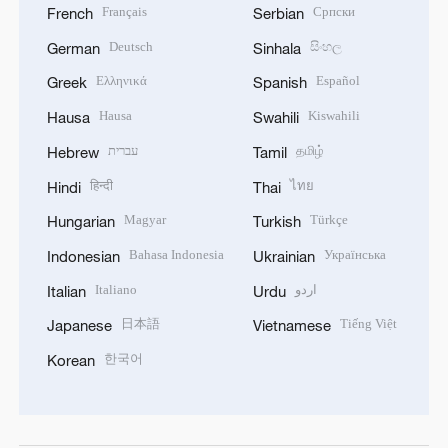
Français
Српски
French
Serbian
Deutsch
සිංහල
German
Sinhala
Ελληνικά
Español
Greek
Spanish
Hausa
Kiswahili
Hausa
Swahili
עברית
தமிழ்
Hebrew
Tamil
हिन्दी
ไทย
Hindi
Thai
Magyar
Türkçe
Hungarian
Turkish
Bahasa Indonesia
Українська
Indonesian
Ukrainian
Italiano
اردو
Italian
Urdu
日本語
Tiếng Việt
Japanese
Vietnamese
한국어
Korean