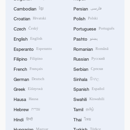
ខ្មែរ
فارسی
Cambodian
Persian
Hrvatski
Polski
Croatian
Polish
Český
Português
Czech
Portuguese
English
پښتو
English
Pashto
Esperanto
Română
Esperanto
Romanian
Filipino
Русский
Filipino
Russian
Français
Српски
French
Serbian
Deutsch
සිංහල
German
Sinhala
Ελληνικά
Español
Greek
Spanish
Hausa
Kiswahili
Hausa
Swahili
עברית
தமிழ்
Hebrew
Tamil
हिन्दी
ไทย
Hindi
Thai
Magyar
Türkçe
Hungarian
Turkish