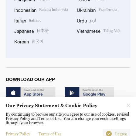
Bahasa Indonesia
Українська
Indonesian
Ukrainian
Italiano
اردو
Italian
Urdu
日本語
Tiếng Việt
Japanese
Vietnamese
한국어
Korean
DOWNLOAD OUR APP
Our Privacy Statement & Cookie Policy
By continuing to browse our site you agree to our use of cookies, revised
Privacy Policy and Terms of Use. You can change your cookie settings
through your browser.
© China Radio International.CRI. All Rights Reserved. 16A
Shijingshan Road, Beijing, China. 100040
Privacy Policy
Terms of Use
I agree