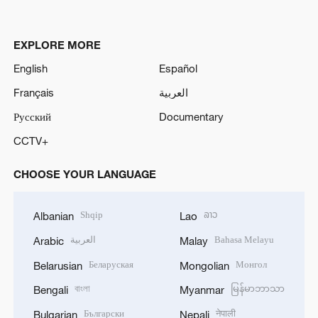
EXPLORE MORE
English
Español
Français
العربية
Русский
Documentary
CCTV+
CHOOSE YOUR LANGUAGE
Shqip
ລາວ
Albanian
Lao
العربية
Bahasa Melayu
Arabic
Malay
Беларуская
Монгол
Belarusian
Mongolian
বাংলা
မြန်မာဘာသာ
Bengali
Myanmar
Български
नेपाली
Bulgarian
Nepali